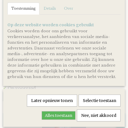
OP=OP
Toestemming
Details
Over
Op deze website worden cookies gebruikt
Cookies worden door ons gebruikt voor
verkeersanalyse, het aanbieden van sociale media-
functies en het personaliseren van informatie en
advertenties. Daarnaast verlenen we onze sociale
media-, advertentie- en analysepartners toegang tot
informatie over hoe u onze site gebruikt. Zij kunnen
Luiertaart Happy Horse Tuttle Konijn Rosi Roze
deze informatie gebruiken in combinatie met andere
Luiertaart Happy Horse Tuttle Konijn Rosi Roze. Een mooie…
gegevens die zij mogelijk hebben verzameld door uw
gebruik van hun diensten of die u hen hebt verstrekt.
€ 39,95
✓
Op voorraad
IN WINKELWAGEN
Later opnieuw tonen
Selectie toestaan
Alles toestaan
Nee, niet akkoord
OP=OP