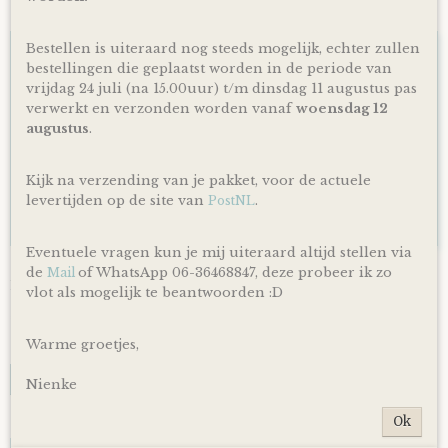
Bestellen is uiteraard nog steeds mogelijk, echter zullen
OP=OP
bestellingen die geplaatst worden in de periode van
vrijdag 24 juli (na 15.00uur) t/m dinsdag 11 augustus pas
verwerkt en verzonden worden vanaf
woensdag 12
augustus
.
Kijk na verzending van je pakket, voor de actuele
levertijden op de site van
.
PostNL
Eventuele vragen kun je mij uiteraard altijd stellen via
Luiertaart Happy Horse Tuttle Aap Mickey Lagoon
de
of WhatsApp 06-36468847, deze probeer ik zo
Mail
Luiertaart Happy Horse Tuttle Aap Mickey Lagoon - diep…
- diep Blauw
vlot als mogelijk te beantwoorden :D
€ 39,95
Warme groetjes,
✓
Op voorraad
IN WINKELWAGEN
Nienke
Ok