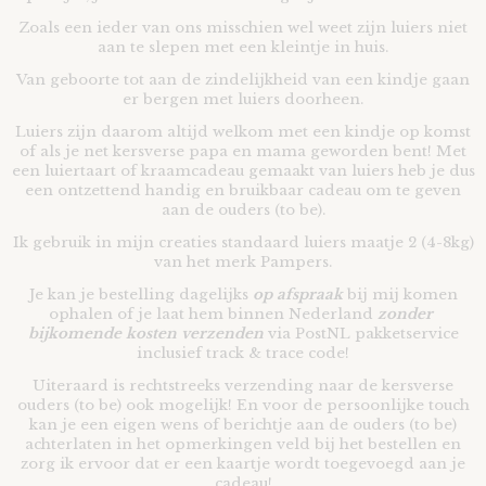
Zoals een ieder van ons misschien wel weet zijn luiers niet
aan te slepen met een kleintje in huis.
Van geboorte tot aan de zindelijkheid van een kindje gaan
er bergen met luiers doorheen.
Luiers zijn daarom altijd welkom met een kindje op komst
of als je net kersverse papa en mama geworden bent! Met
een luiertaart of kraamcadeau gemaakt van luiers heb je dus
een ontzettend handig en bruikbaar cadeau om te geven
aan de ouders (to be).
Ik gebruik in mijn creaties standaard luiers maatje 2 (4-8kg)
van het merk Pampers.
Je kan je bestelling dagelijks
op afspraak
bij mij komen
ophalen of je laat hem binnen Nederland
zonder
bijkomende kosten verzenden
via PostNL pakketservice
inclusief track & trace code!
Uiteraard is rechtstreeks verzending naar de kersverse
ouders (to be) ook mogelijk! En voor de persoonlijke touch
kan je een eigen wens of berichtje aan de ouders (to be)
achterlaten in het opmerkingen veld bij het bestellen en
zorg ik ervoor dat er een kaartje wordt toegevoegd aan je
cadeau!