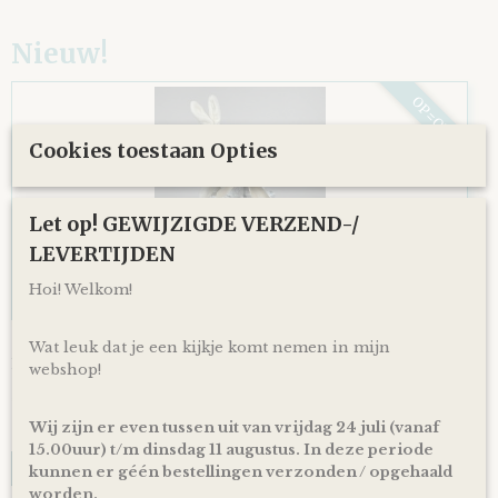
Nieuw!
OP=OP
Cookies toestaan Opties
Let op! GEWIJZIGDE VERZEND-/
LEVERTIJDEN
Hoi! Welkom!
Luiertaart Bunnies By The Bay Speenknuffel
Wat leuk dat je een kijkje komt nemen in mijn
Luiertaart Bunnies By The Bay Speenknuffel Konijn Wit -…
webshop!
Konijn Wit - Beige
€ 39,95
Wij zijn er even tussen uit van vrijdag 24 juli (vanaf
✓
Op voorraad
15.00uur) t/m dinsdag 11 augustus. In deze periode
IN WINKELWAGEN
kunnen er géén bestellingen verzonden / opgehaald
worden.