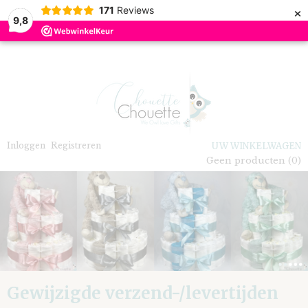
×
171
Reviews
9,8
Inloggen
Registreren
UW WINKELWAGEN
Geen producten
(0)
Gewijzigde verzend-/levertijden