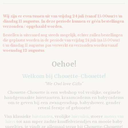
Wij zijn er even tussen uit van vrijdag 24 juli (vanaf 15.00uur) t/m
dinsdag 11 augustus. In deze periode kunnen er géén bestellingen
verzonden / opgehaald worden.
Bestellen is uiteraard nog steeds mogelijk, echter zullen bestellingen
die geplaatst worden in de periode van vrijdag 24 juli (na 15.00uur)
t/m dinsdag 11 augustus pas verwerkt en verzonden worden vanaf
woensdag 12 augustus
Oehoe!
Welkom bij Chouette-Chouette!
"We Owl love Gifts"
Chouette-Chouette is een webshop vol vrolijke, orginele
handgemaakte luiertaarten, kraamcadeaus en babycadeaus
om te geven bij een zwangerschap, babyshower, gender
reveal feestje of geboorte!
Van klassieke
, vrolijke
, stoere
luiertaarten
luieruilen
motors van
tot aan super zachte knuffelvriendjes en mooie baby
luiers
speeltjes, je vindt ze allemaal terug bij Chouette-Chouette!