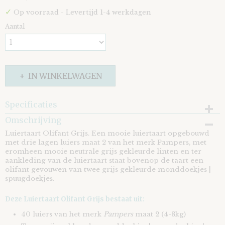
✓
Op voorraad
- Levertijd 1-4 werkdagen
Aantal
IN WINKELWAGEN
Specificaties
Omschrijving
EAN code
8721073402790
Luiertaart Olifant Grijs. Een mooie luiertaart opgebouwd
met drie lagen luiers maat 2 van het merk Pampers, met
eromheen mooie neutrale grijs gekleurde linten en ter
aankleding van de luiertaart staat bovenop de taart een
olifant gevouwen van twee grijs gekleurde monddoekjes |
spuugdoekjes.
Deze Luiertaart Olifant Grijs bestaat uit:
40 luiers van het merk
Pampers
maat 2 (4-8kg)