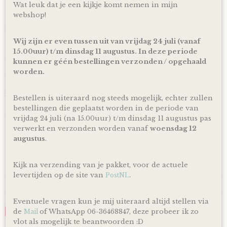
Wat leuk dat je een kijkje komt nemen in mijn
Ophalen & Verzenden
webshop!
Je kunt je bestelling dagelijks,
op afspraak
, komen ophalen
in Kloosterveen Assen.
Wij zijn er even tussen uit van vrijdag 24 juli (vanaf
Of je laat je bestelling
15.00uur) t/m dinsdag 11 augustus. In deze periode
gratis
binnen Nederland verzenden*
via PostNL pakketservice inclusief track en trace code!
kunnen er géén bestellingen verzonden / opgehaald
worden.
Uiteraard is rechtstreeks verzending naar de kersverse
ouders (to be) ook mogelijk! En voor de persoonlijke touch
kan je een eigen wens of berichtje aan de ouders (to be)
Bestellen is uiteraard nog steeds mogelijk, echter zullen
achterlaten in het opmerkingen veld bij het bestellen en
bestellingen die geplaatst worden in de periode van
zorg ik ervoor dat er een kaartje toegevoegd wordt aan je
vrijdag 24 juli (na 15.00uur) t/m dinsdag 11 augustus pas
cadeau!
verwerkt en verzonden worden vanaf
woensdag 12
*Producten, op voorraad, worden binnen 1-4 werkdagen
augustus
.
door ons verzonden! De dag van levering is afhankelijk van
de dienstregeling van PostNL. Kijk voor de actuele
levertijden en dagen altijd op de site van PostNL.
Kijk na verzending van je pakket, voor de actuele
levertijden op de site van
.
PostNL
Reacties
Eventuele vragen kun je mij uiteraard altijd stellen via
de
Save
of WhatsApp 06-36468847, deze probeer ik zo
Mail
vlot als mogelijk te beantwoorden :D