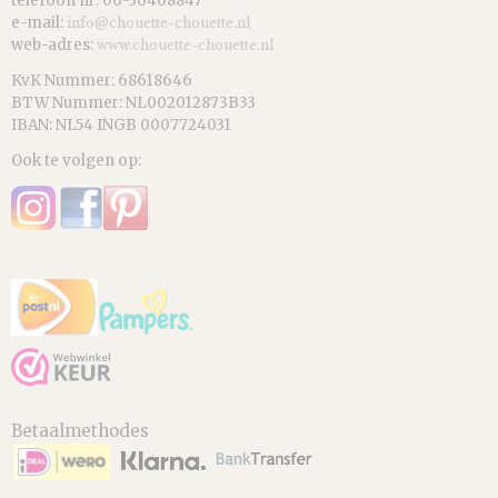
telefoon nr: 06-36468847
e-mail:
info@chouette-chouette.nl
web-adres:
www.chouette-chouette.nl
KvK Nummer: 68618646
BTW Nummer: NL002012873B33
IBAN: NL54 INGB 0007724031
Ook te volgen op:
Betaalmethodes