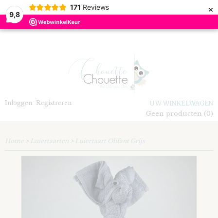
×
171
Reviews
9,8
Inloggen
Registreren
UW WINKELWAGEN
Geen producten
(0)
Home
>
Luiertaarten
>
Luiertaart Olifant Grijs