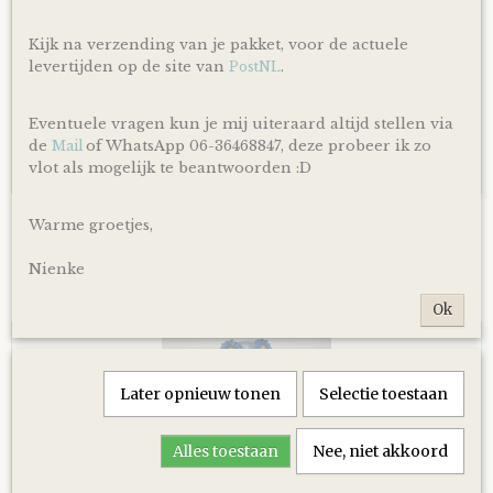
Kijk na verzending van je pakket, voor de actuele
levertijden op de site van
.
PostNL
Eventuele vragen kun je mij uiteraard altijd stellen via
de
of WhatsApp 06-36468847, deze probeer ik zo
Mail
vlot als mogelijk te beantwoorden :D
Luiertaart Basic 64 Beige
Warme groetjes,
€ 39,95
Nienke
Ok
Later opnieuw tonen
Selectie toestaan
Alles toestaan
Nee, niet akkoord