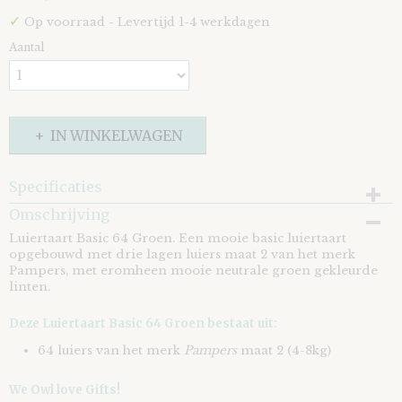
✓
Op voorraad
- Levertijd 1-4 werkdagen
Aantal
IN WINKELWAGEN
Specificaties
Omschrijving
EAN code
8721073401588
Luiertaart Basic 64 Groen. Een mooie basic luiertaart
opgebouwd met drie lagen luiers maat 2 van het merk
Pampers, met eromheen mooie neutrale groen gekleurde
linten.
Deze Luiertaart Basic 64 Groen bestaat uit:
64 luiers van het merk
Pampers
maat 2 (4-8kg)
We Owl love Gifts!