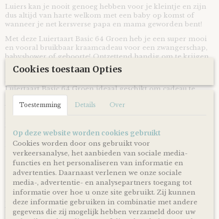
Luiers kan je nooit genoeg hebben voor je kleintje en zijn
dus altijd van harte welkom met een baby op komst of
wanneer je net kersverse papa en mama geworden bent!
Met deze Luiertaart Basic 64 Groen heb je een super mooi
en vooral bruikbaar kraamcadeau voor een zwangerschap,
babyshower of geboorte! Ontzettend handig om te krijgen
en leuk om te geven!
Cookies toestaan Opties
Door de mooie neutrale groen gekleurde linten is deze
Luiertaart Basic 64 Groen ideaal geschikt om cadeau te
geven bij de komst of geboorte van zowel een jongen als
Toestemming
Details
Over
van een meisje.
Een ideaal cadeau dus voor wanneer het geslacht van de
baby nog een verrassing is!
Op deze website worden cookies gebruikt
Cookies worden door ons gebruikt voor
De luiertaart wordt op een kartonnen onderplaat geplaatst
en uiteraard netjes als cadeau verpakt door middel van
verkeersanalyse, het aanbieden van sociale media-
doorzichtig folie en lint, zodat je hem
direct cadeau kunt
functies en het personaliseren van informatie en
doen!
advertenties. Daarnaast verlenen we onze sociale
media-, advertentie- en analysepartners toegang tot
Ophalen & Verzenden
informatie over hoe u onze site gebruikt. Zij kunnen
deze informatie gebruiken in combinatie met andere
Je kunt je bestelling dagelijks,
op afspraak
, komen ophalen
gegevens die zij mogelijk hebben verzameld door uw
in Kloosterveen Assen.