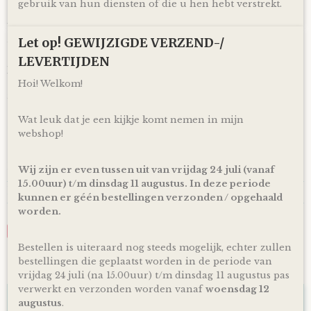
gebruik van hun diensten of die u hen hebt verstrekt.
Of je laat je bestelling
gratis
binnen Nederland verzenden*
via PostNL pakketservice inclusief track en trace code!
Let op! GEWIJZIGDE VERZEND-/
Uiteraard is rechtstreeks verzending naar de kersverse
ouders (to be) ook mogelijk! En voor de persoonlijke touch
LEVERTIJDEN
kan je een eigen wens of berichtje aan de ouders (to be)
achterlaten in het opmerkingen veld bij het bestellen en zo
Hoi! Welkom!
zorg ik ervoor dat er een kaartje toegevoegd wordt aan je
cadeau!
Wat leuk dat je een kijkje komt nemen in mijn
*Producten, op voorraad, worden binnen 1-4 werkdagen
webshop!
door ons verzonden! De dag van levering is afhankelijk van
de dienstregeling van PostNL. Kijk voor de actuele
levertijden en dagen altijd op de site van PostNL.
Wij zijn er even tussen uit van vrijdag 24 juli (vanaf
15.00uur) t/m dinsdag 11 augustus. In deze periode
Reacties
kunnen er géén bestellingen verzonden / opgehaald
worden.
Save
Bestellen is uiteraard nog steeds mogelijk, echter zullen
bestellingen die geplaatst worden in de periode van
Ook interessant
vrijdag 24 juli (na 15.00uur) t/m dinsdag 11 augustus pas
verwerkt en verzonden worden vanaf
woensdag 12
augustus
.