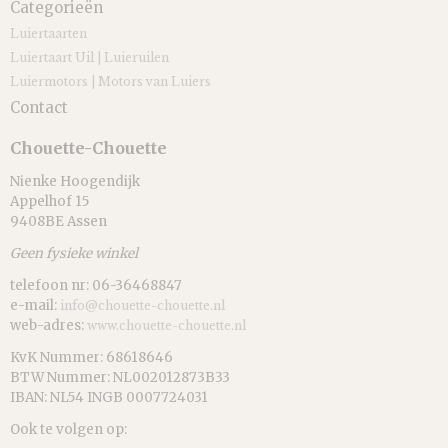
Categorieën
Luiertaarten
Luiertaart Uil | Luieruilen
Luiermotors | Motors van Luiers
Contact
Chouette-Chouette
Nienke Hoogendijk
Appelhof 15
9408BE Assen
Geen fysieke winkel
telefoon nr: 06-36468847
e-mail:
info@chouette-chouette.nl
web-adres:
www.chouette-chouette.nl
KvK Nummer: 68618646
BTW Nummer: NL002012873B33
IBAN: NL54 INGB 0007724031
Ook te volgen op: