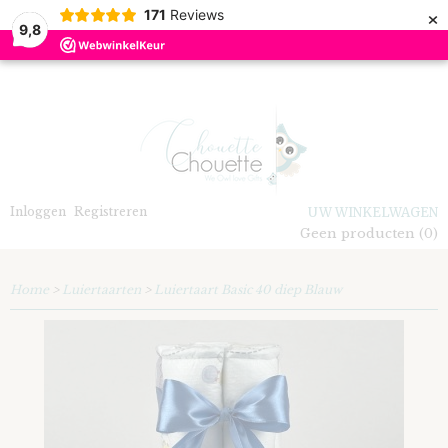
×
171
Reviews
9,8
Inloggen
Registreren
UW WINKELWAGEN
Geen producten
(0)
Home
>
Luiertaarten
>
Luiertaart Basic 40 diep Blauw