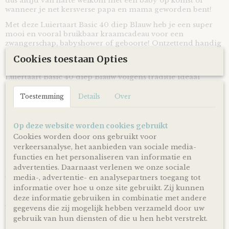
dus altijd van harte welkom met een baby op komst of
wanneer je net kersverse papa en mama geworden bent!
Met deze Luiertaart Basic 40 diep Blauw heb je een super
mooi en vooral bruikbaar kraamcadeau voor een
zwangerschap, babyshower of geboorte! Ontzettend handig
om te krijgen en leuk om te geven!
Cookies toestaan Opties
Door de mooie diep blauw gekleurde linten is deze
Luiertaart Basic 40 diep Blauw volgens traditie ideaal
geschikt om cadeau te geven bij de komst of geboorte van
een jongen.
Toestemming
Details
Over
De luiertaart wordt op een kartonnen onderplaat geplaatst
en uiteraard netjes als cadeau verpakt door middel van
Op deze website worden cookies gebruikt
doorzichtig folie en lint, zodat je hem direct cadeau kunt
Cookies worden door ons gebruikt voor
doen!
verkeersanalyse, het aanbieden van sociale media-
functies en het personaliseren van informatie en
Ophalen & Verzenden
advertenties. Daarnaast verlenen we onze sociale
Je kunt je bestelling dagelijks,
op afspraak
, komen ophalen
media-, advertentie- en analysepartners toegang tot
in Kloosterveen Assen.
informatie over hoe u onze site gebruikt. Zij kunnen
Of je laat je bestelling
gratis
binnen Nederland verzenden*
deze informatie gebruiken in combinatie met andere
via PostNL pakketservice inclusief track en trace code!
gegevens die zij mogelijk hebben verzameld door uw
gebruik van hun diensten of die u hen hebt verstrekt.
Uiteraard is rechtstreeks verzending naar de kersverse