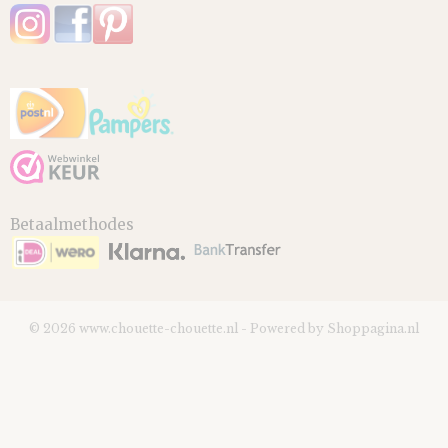
Betaalmethodes
© 2026 www.chouette-chouette.nl - Powered by Shoppagina.nl