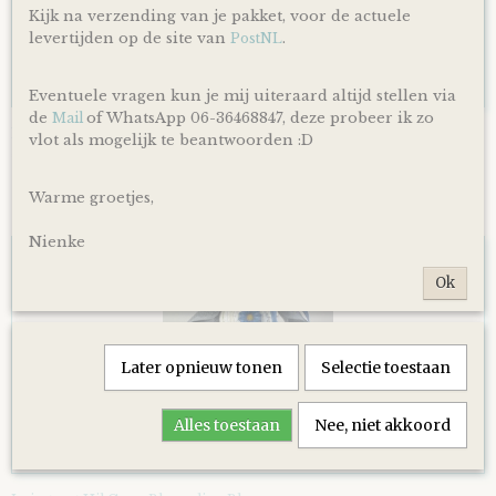
Kijk na verzending van je pakket, voor de actuele
levertijden op de site van
.
PostNL
Eventuele vragen kun je mij uiteraard altijd stellen via
de
of WhatsApp 06-36468847, deze probeer ik zo
Mail
Luiertaart Basic 64 Beige
vlot als mogelijk te beantwoorden :D
€ 39,95
Warme groetjes,
Nienke
Ok
Later opnieuw tonen
Selectie toestaan
Alles toestaan
Nee, niet akkoord