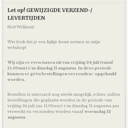
ouders (to be) ook mogelijk! En voor de persoonlijke touch
kan je een eigen wens of berichtje aan de ouders (to be)
Let op! GEWIJZIGDE VERZEND-/
achterlaten in het opmerkingen veld bij het bestellen en zo
zorg ik ervoor dat er een kaartje toegevoegd wordt aan je
LEVERTIJDEN
cadeau!
Hoi! Welkom!
*Producten, op voorraad, worden binnen 1-4 werkdagen
door ons verzonden! De dag van levering is afhankelijk van
de dienstregeling van PostNL. Kijk voor de actuele
Wat leuk dat je een kijkje komt nemen in mijn
levertijden en dagen altijd op de site van PostNL.
webshop!
Reacties
Wij zijn er even tussen uit van vrijdag 24 juli (vanaf
15.00uur) t/m dinsdag 11 augustus. In deze periode
Save
kunnen er géén bestellingen verzonden / opgehaald
worden.
Ook interessant
Bestellen is uiteraard nog steeds mogelijk, echter zullen
bestellingen die geplaatst worden in de periode van
vrijdag 24 juli (na 15.00uur) t/m dinsdag 11 augustus pas
verwerkt en verzonden worden vanaf
woensdag 12
augustus
.