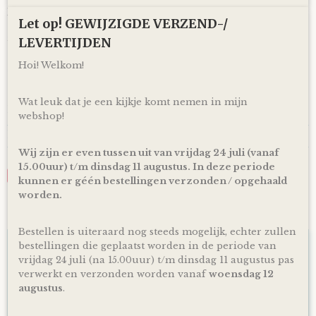
kan je een eigen wens of berichtje aan de ouders (to be)
Let op! GEWIJZIGDE VERZEND-/
achterlaten in het opmerkingen veld bij het bestellen en zo
zorg ik ervoor dat er een kaartje toegevoegd wordt aan je
LEVERTIJDEN
cadeau!
Hoi! Welkom!
*Producten, op voorraad, worden binnen 1-4 werkdagen
door ons verzonden! De dag van levering is afhankelijk van
de dienstregeling van PostNL. Kijk voor de actuele
Wat leuk dat je een kijkje komt nemen in mijn
levertijden en dagen altijd op de site van PostNL.
webshop!
Reacties
Wij zijn er even tussen uit van vrijdag 24 juli (vanaf
15.00uur) t/m dinsdag 11 augustus. In deze periode
Save
kunnen er géén bestellingen verzonden / opgehaald
worden.
Ook interessant
Bestellen is uiteraard nog steeds mogelijk, echter zullen
bestellingen die geplaatst worden in de periode van
vrijdag 24 juli (na 15.00uur) t/m dinsdag 11 augustus pas
verwerkt en verzonden worden vanaf
woensdag 12
augustus
.