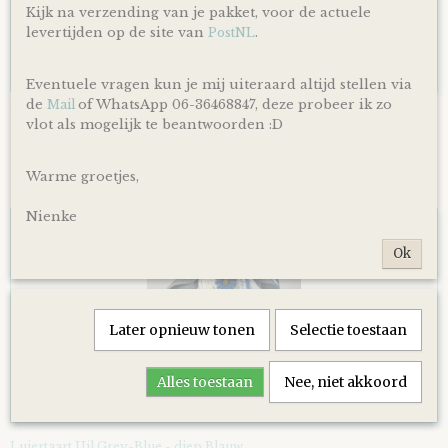
Kijk na verzending van je pakket, voor de actuele
levertijden op de site van
.
PostNL
Eventuele vragen kun je mij uiteraard altijd stellen via
de
of WhatsApp 06-36468847, deze probeer ik zo
Mail
Luiertaart Basic 64 Beige
vlot als mogelijk te beantwoorden :D
€ 39,95
Warme groetjes,
Nienke
Ok
Later opnieuw tonen
Selectie toestaan
Alles toestaan
Nee, niet akkoord
Luiertaart Uil Grey-Blue - diep Blauw