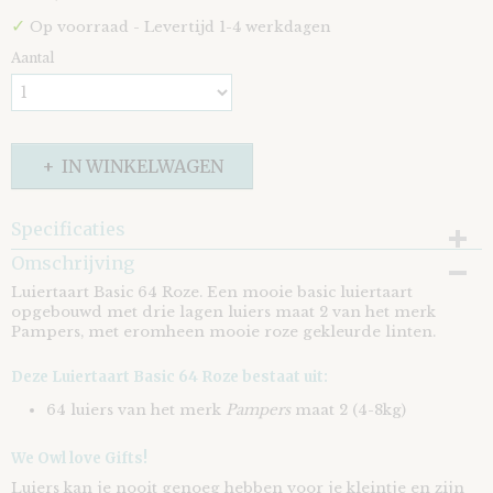
✓
Op voorraad
- Levertijd 1-4 werkdagen
Aantal
IN WINKELWAGEN
Specificaties
Omschrijving
EAN code
8721073401649
Luiertaart Basic 64 Roze. Een mooie basic luiertaart
opgebouwd met drie lagen luiers maat 2 van het merk
Pampers, met eromheen mooie roze gekleurde linten.
Deze Luiertaart Basic 64 Roze bestaat uit:
64 luiers van het merk
Pampers
maat 2 (4-8kg)
We Owl love Gifts!
Luiers kan je nooit genoeg hebben voor je kleintje en zijn