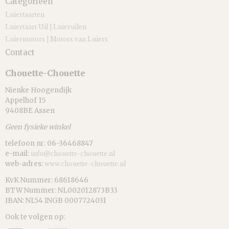
Categorieën
Luiertaarten
Luiertaart Uil | Luieruilen
Luiermotors | Motors van Luiers
Contact
Chouette-Chouette
Nienke Hoogendijk
Appelhof 15
9408BE Assen
Geen fysieke winkel
telefoon nr: 06-36468847
e-mail:
info@chouette-chouette.nl
web-adres:
www.chouette-chouette.nl
KvK Nummer: 68618646
BTW Nummer: NL002012873B33
IBAN: NL54 INGB 0007724031
Ook te volgen op: