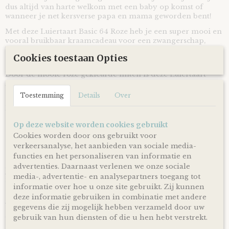
dus altijd van harte welkom met een baby op komst of
wanneer je net kersverse papa en mama geworden bent!
Met deze Luiertaart Basic 64 Roze heb je een super mooi en
vooral bruikbaar kraamcadeau voor een zwangerschap,
babyshower of geboorte! Ontzettend handig om te krijgen
Cookies toestaan Opties
en leuk om te geven!
Door de mooie roze gekleurde linten is deze Luiertaart
Basic 64 Roze volgens traditie ideaal geschikt om cadeau te
geven bij de komst of geboorte van een meisje.
Toestemming
Details
Over
De luiertaart wordt op een kartonnen onderplaat geplaatst
en uiteraard netjes als cadeau verpakt door middel van
Op deze website worden cookies gebruikt
doorzichtig folie en lint, zodat je hem
direct cadeau kunt
doen!
Cookies worden door ons gebruikt voor
verkeersanalyse, het aanbieden van sociale media-
functies en het personaliseren van informatie en
Ophalen & Verzenden
advertenties. Daarnaast verlenen we onze sociale
Je kunt je bestelling dagelijks,
op afspraak
, komen ophalen
media-, advertentie- en analysepartners toegang tot
in Kloosterveen Assen.
informatie over hoe u onze site gebruikt. Zij kunnen
Of je laat je bestelling
gratis
binnen Nederland verzenden*
deze informatie gebruiken in combinatie met andere
via PostNL pakketservice inclusief track en trace code!
gegevens die zij mogelijk hebben verzameld door uw
gebruik van hun diensten of die u hen hebt verstrekt.
Uiteraard is rechtstreeks verzending naar de kersverse
ouders (to be) ook mogelijk! En voor de persoonlijke touch