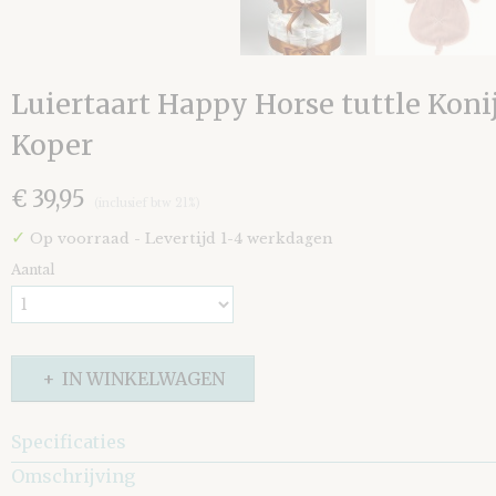
Luiertaart Happy Horse tuttle Koni
Koper
€ 39,95
(inclusief btw 21%)
✓
Op voorraad
- Levertijd 1-4 werkdagen
Aantal
IN WINKELWAGEN
Specificaties
Omschrijving
EAN code