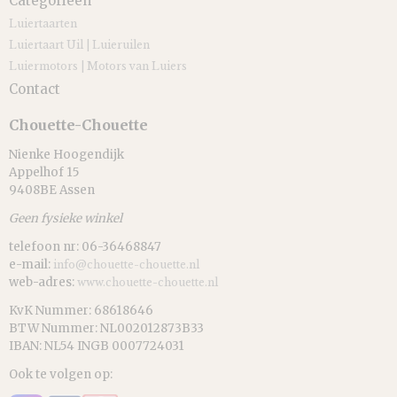
Categorieën
Luiertaarten
Luiertaart Uil | Luieruilen
Luiermotors | Motors van Luiers
Contact
Chouette-Chouette
Nienke Hoogendijk
Appelhof 15
9408BE Assen
Geen fysieke winkel
telefoon nr: 06-36468847
e-mail:
info@chouette-chouette.nl
web-adres:
www.chouette-chouette.nl
KvK Nummer: 68618646
BTW Nummer: NL002012873B33
IBAN: NL54 INGB 0007724031
Ook te volgen op: