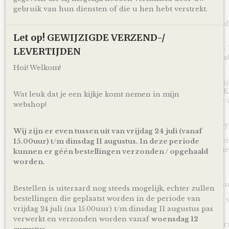
gebruik van hun diensten of die u hen hebt verstrekt.
We Owl love Gifts!
Luiers zijn altijd van harte welkom met een baby op komst of
papa en mama geworden bent!
Let op! GEWIJZIGDE VERZEND-/
Met deze Luiertaart Happy Horse tuttle Konijn Richie Rusty -
LEVERTIJDEN
en vooral bruikbaar kraamcadeau voor een zwangerschap, ba
Ontzettend handig om te krijgen en leuk om te geven!
Hoi! Welkom!
Door de mooie combinatie van een heerlijk zacht tuttle doekj
roest gekleurde linten is deze Luiertaart Happy Horse tuttle 
Wat leuk dat je een kijkje komt nemen in mijn
ideaal geschikt om cadeau te geven bij de komst of geboorte 
webshop!
een meisje.
Een ideaal cadeau dus voor wanneer het geslacht van de baby 
Wij zijn er even tussen uit van vrijdag 24 juli (vanaf
De luiertaart wordt op een kartonnen onderplaat geplaatst en
15.00uur) t/m dinsdag 11 augustus. In deze periode
verpakt door middel van doorzichtig folie en lint, zodat je 
kunnen er géén bestellingen verzonden / opgehaald
worden.
Ophalen & Verzenden
Je kunt je bestelling dagelijks,
op afspraak
, komen ophalen in
Bestellen is uiteraard nog steeds mogelijk, echter zullen
bestellingen die geplaatst worden in de periode van
Of je laat je bestelling
gratis
binnen Nederland verzenden* vi
inclusief track en trace code!
vrijdag 24 juli (na 15.00uur) t/m dinsdag 11 augustus pas
verwerkt en verzonden worden vanaf
woensdag 12
Uiteraard is rechtstreeks verzending naar de kersverse ouders