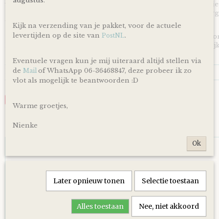
augustus
.
voor de persoonlijke touch kan je een eigen wens of berichtje
achterlaten in het opmerkingen veld bij het bestellen en zorg
toegevoegd wordt aan je cadeau!
Kijk na verzending van je pakket, voor de actuele
levertijden op de site van
.
PostNL
*Producten, op voorraad, worden binnen 1-4 werkdagen doo
levering is afhankelijk van de dienstregeling van PostNL. Kijk
en dagen altijd op de site van PostNL.
Eventuele vragen kun je mij uiteraard altijd stellen via
Reacties
de
of WhatsApp 06-36468847, deze probeer ik zo
Mail
vlot als mogelijk te beantwoorden :D
Save
Warme groetjes,
Nienke
Ook interessant
Ok
Later opnieuw tonen
Selectie toestaan
Alles toestaan
Nee, niet akkoord