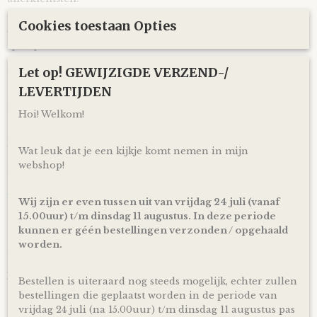
Er zit ook nog een rammelaar in zijn hoofdje dat zorgt
Cookies toestaan Opties
voor een vrolijk rammelend geluidje voor nóg meer
speelplezier.
Deze Beer Boogy knuffeldoek kan je tevens als vingerpopje
Let op! GEWIJZIGDE VERZEND-/
gebruiken, in het hoofd zit een opening voor je vinger.
LEVERTIJDEN
Kan gewassen worden in de wasmachine op maximaal 30°
fijnwas
Hoi! Welkom!
Raadpleeg voor gebruik en het wassen altijd eerst het
waslabel en de nadere instructies.
Wat leuk dat je een kijkje komt nemen in mijn
webshop!
Het knuffeldoekje is ongeveer 25cm
We Owl love Gifts!
Wij zijn er even tussen uit van vrijdag 24 juli (vanaf
15.00uur) t/m dinsdag 11 augustus. In deze periode
Luiers zijn altijd van harte welkom met een baby op komst
of wanneer je net kersverse papa en mama geworden bent!
kunnen er géén bestellingen verzonden / opgehaald
worden.
Met deze Luiertaart Happy Horse Tuttle Beer Boogy
Lagoon - Groen heb je een super mooi en vooral bruikbaar
kraamcadeau voor een zwangerschap, babyshower of
Bestellen is uiteraard nog steeds mogelijk, echter zullen
geboorte! Ontzettend handig om te krijgen en leuk om te
bestellingen die geplaatst worden in de periode van
geven!
vrijdag 24 juli (na 15.00uur) t/m dinsdag 11 augustus pas