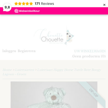
×
171
Reviews
9,8
Inloggen
Registreren
UW WINKELWAGEN
Geen producten
(0)
Home
>
Luiertaarten
>
Luiertaart Happy Horse Tuttle Beer Boogy
Lagoon - Groen
OP=OP