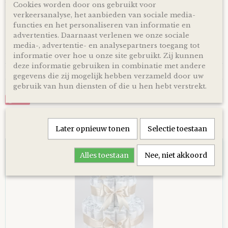
zorg ik ervoor dat er een kaartje toegevoegd wordt aan je
Cookies worden door ons gebruikt voor
cadeau!
verkeersanalyse, het aanbieden van sociale media-
*Producten, op voorraad, worden binnen 1-4 werkdagen
functies en het personaliseren van informatie en
door ons verzonden! De dag van levering is afhankelijk van
advertenties. Daarnaast verlenen we onze sociale
de dienstregeling van PostNL. Kijk voor de actuele
media-, advertentie- en analysepartners toegang tot
levertijden en dagen altijd op de site van PostNL.
informatie over hoe u onze site gebruikt. Zij kunnen
deze informatie gebruiken in combinatie met andere
Reacties
gegevens die zij mogelijk hebben verzameld door uw
gebruik van hun diensten of die u hen hebt verstrekt.
Save
Ook interessant
Later opnieuw tonen
Selectie toestaan
Alles toestaan
Nee, niet akkoord