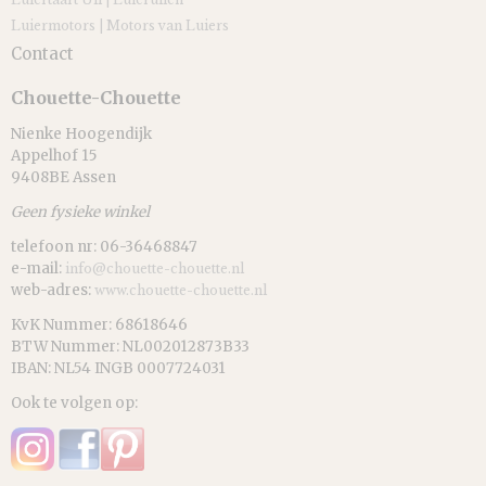
Luiermotors | Motors van Luiers
Contact
Chouette-Chouette
Nienke Hoogendijk
Appelhof 15
9408BE Assen
Geen fysieke winkel
telefoon nr: 06-36468847
e-mail:
info@chouette-chouette.nl
web-adres:
www.chouette-chouette.nl
KvK Nummer: 68618646
BTW Nummer: NL002012873B33
IBAN: NL54 INGB 0007724031
Ook te volgen op: