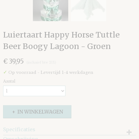
Luiertaart Happy Horse Tuttle
Beer Boogy Lagoon - Groen
€ 39,95
(inclusief btw 21%)
✓
Op voorraad
- Levertijd 1-4 werkdagen
Aantal
IN WINKELWAGEN
Specificaties
EAN code