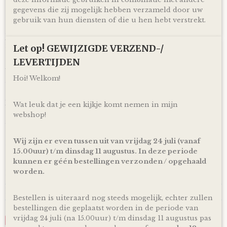
doen!
gegevens die zij mogelijk hebben verzameld door uw
gebruik van hun diensten of die u hen hebt verstrekt.
Ophalen & Verzenden
Je kunt je bestelling dagelijks,
op afspraak
, komen ophalen
in Kloosterveen Assen.
Let op! GEWIJZIGDE VERZEND-/
Of je laat je bestelling
LEVERTIJDEN
gratis
binnen Nederland verzenden*
via PostNL pakketservice inclusief track en trace code!
Hoi! Welkom!
Uiteraard is rechtstreeks verzending naar de kersverse
ouders (to be) ook mogelijk! En voor de persoonlijke touch
kan je een eigen wens of berichtje aan de ouders (to be)
Wat leuk dat je een kijkje komt nemen in mijn
achterlaten in het opmerkingen veld bij het bestellen en
webshop!
zorg ik ervoor dat er een kaartje toegevoegd wordt aan je
cadeau!
Wij zijn er even tussen uit van vrijdag 24 juli (vanaf
*Producten, op voorraad, worden binnen 1-4 werkdagen
15.00uur) t/m dinsdag 11 augustus. In deze periode
door ons verzonden! De dag van levering is afhankelijk van
kunnen er géén bestellingen verzonden / opgehaald
de dienstregeling van PostNL. Kijk voor de actuele
worden.
levertijden en dagen altijd op de site van PostNL.
Reacties
Bestellen is uiteraard nog steeds mogelijk, echter zullen
bestellingen die geplaatst worden in de periode van
vrijdag 24 juli (na 15.00uur) t/m dinsdag 11 augustus pas
Save