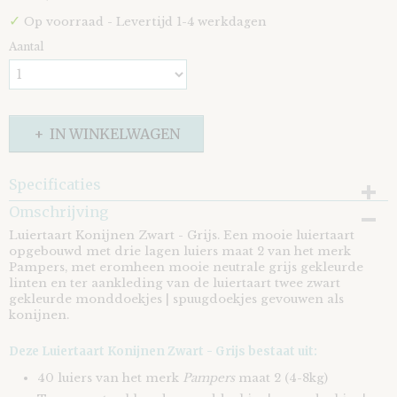
✓
Op voorraad
- Levertijd 1-4 werkdagen
Aantal
IN WINKELWAGEN
Specificaties
Omschrijving
EAN code
8721073402264
Luiertaart Konijnen Zwart - Grijs. Een mooie luiertaart
opgebouwd met drie lagen luiers maat 2 van het merk
Pampers, met eromheen mooie neutrale grijs gekleurde
linten en ter aankleding van de luiertaart twee zwart
gekleurde monddoekjes | spuugdoekjes gevouwen als
konijnen.
Deze Luiertaart Konijnen Zwart - Grijs bestaat uit:
40 luiers van het merk
Pampers
maat 2 (4-8kg)