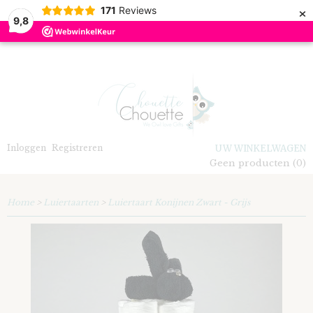
×
171
Reviews
9,8
Inloggen
Registreren
UW WINKELWAGEN
Geen producten
(0)
Home
>
Luiertaarten
>
Luiertaart Konijnen Zwart - Grijs