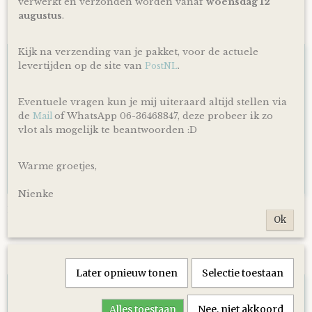
verwerkt en verzonden worden vanaf
woensdag 12
augustus
.
Ook interessant
Kijk na verzending van je pakket, voor de actuele
levertijden op de site van
.
PostNL
Eventuele vragen kun je mij uiteraard altijd stellen via
de
of WhatsApp 06-36468847, deze probeer ik zo
Mail
vlot als mogelijk te beantwoorden :D
Warme groetjes,
Nienke
Luiertaart Basic 64 Beige
Ok
€ 39,95
Later opnieuw tonen
Selectie toestaan
Alles toestaan
Nee, niet akkoord