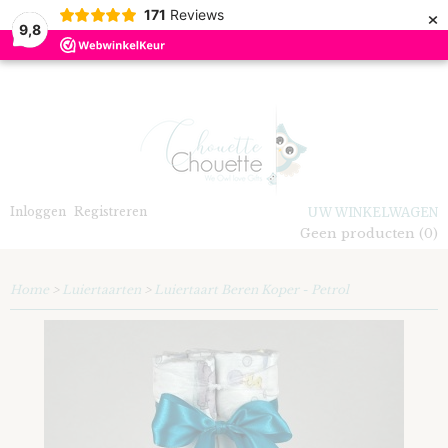
×
171
Reviews
9,8
Inloggen
Registreren
UW WINKELWAGEN
Geen producten
(0)
Home
>
Luiertaarten
>
Luiertaart Beren Koper - Petrol