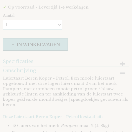
✓
Op voorraad
- Levertijd 1-4 werkdagen
Aantal
IN WINKELWAGEN
Specificaties
Omschrijving
EAN code
8721073411174
Luiertaart Beren Koper - Petrol. Een mooie luiertaart
opgebouwd met drie lagen luiers maat 2 van het merk
Pampers, met eromheen mooie petrol groen / blauw
gekleurde linten en ter aankleding van de luiertaart twee
koper gekleurde monddoekjes | spuugdoekjes gevouwen als
beren.
Deze Luiertaart Beren Koper - Petrol bestaat uit:
40 luiers van het merk
Pampers
maat 2 (4-8kg)