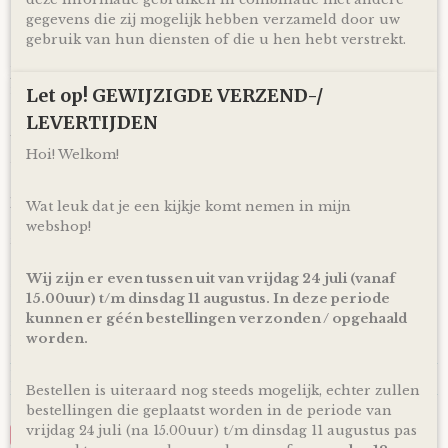
doen!
gegevens die zij mogelijk hebben verzameld door uw
gebruik van hun diensten of die u hen hebt verstrekt.
Ophalen & Verzenden
Je kunt je bestelling dagelijks,
op afspraak
, komen ophalen
in Kloosterveen Assen.
Let op! GEWIJZIGDE VERZEND-/
Of je laat je bestelling
LEVERTIJDEN
gratis
binnen Nederland verzenden*
via PostNL pakketservice inclusief track en trace code!
Hoi! Welkom!
Uiteraard is rechtstreeks verzending naar de kersverse
ouders (to be) ook mogelijk! En voor de persoonlijke touch
kan je een eigen wens of berichtje aan de ouders (to be)
Wat leuk dat je een kijkje komt nemen in mijn
achterlaten in het opmerkingen veld bij het bestellen en
webshop!
zorg ik ervoor dat er een kaartje toegevoegd wordt aan je
cadeau!
Wij zijn er even tussen uit van vrijdag 24 juli (vanaf
*Producten, op voorraad, worden binnen 1-4 werkdagen
15.00uur) t/m dinsdag 11 augustus. In deze periode
door ons verzonden! De dag van levering is afhankelijk van
kunnen er géén bestellingen verzonden / opgehaald
de dienstregeling van PostNL. Kijk voor de actuele
worden.
levertijden en dagen altijd op de site van PostNL.
Reacties
Bestellen is uiteraard nog steeds mogelijk, echter zullen
bestellingen die geplaatst worden in de periode van
vrijdag 24 juli (na 15.00uur) t/m dinsdag 11 augustus pas
Save