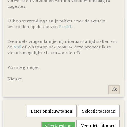
verwerkt en verzonden worden vanaf
woensdag 12
augustus
.
Ook interessant
Kijk na verzending van je pakket, voor de actuele
levertijden op de site van
.
PostNL
Eventuele vragen kun je mij uiteraard altijd stellen via
de
of WhatsApp 06-36468847, deze probeer ik zo
Mail
vlot als mogelijk te beantwoorden :D
Warme groetjes,
Nienke
Luiertaart Basic 64 Beige
Ok
€ 39,95
Later opnieuw tonen
Selectie toestaan
Alles toestaan
Nee, niet akkoord