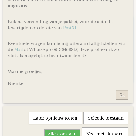
augustus
.
Ook interessant
Kijk na verzending van je pakket, voor de actuele
levertijden op de site van
.
PostNL
Eventuele vragen kun je mij uiteraard altijd stellen via
de
of WhatsApp 06-36468847, deze probeer ik zo
Mail
vlot als mogelijk te beantwoorden :D
Warme groetjes,
Nienke
Luiertaart Basic 64 Beige
€ 39,95
Ok
Later opnieuw tonen
Selectie toestaan
Alles toestaan
Nee, niet akkoord