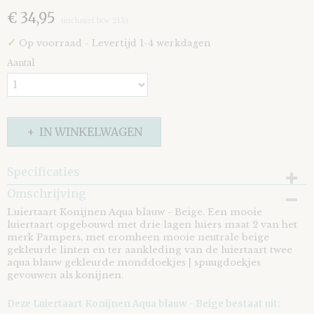
€ 34,95
(inclusief btw 21%)
✓
Op voorraad
- Levertijd 1-4 werkdagen
Aantal
IN WINKELWAGEN
Specificaties
Omschrijving
EAN code
8721073402103
Luiertaart Konijnen Aqua blauw - Beige. Een mooie
luiertaart opgebouwd met drie lagen luiers maat 2 van het
merk Pampers, met eromheen mooie neutrale beige
gekleurde linten en ter aankleding van de luiertaart twee
aqua blauw gekleurde monddoekjes | spuugdoekjes
gevouwen als konijnen.
Deze Luiertaart Konijnen Aqua blauw - Beige bestaat uit: