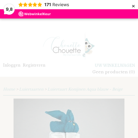
×
171
Reviews
9,8
Inloggen
Registreren
UW WINKELWAGEN
Geen producten
(0)
Home
>
Luiertaarten
>
Luiertaart Konijnen Aqua blauw - Beige