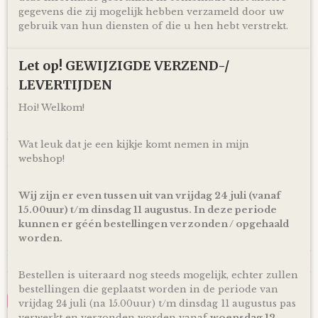
gegevens die zij mogelijk hebben verzameld door uw
Ophalen & Verzenden
gebruik van hun diensten of die u hen hebt verstrekt.
Je kunt je bestelling dagelijks,
op afspraak
, komen ophalen
in Kloosterveen Assen.
Let op! GEWIJZIGDE VERZEND-/
Of je laat je bestelling
gratis
binnen Nederland verzenden*
LEVERTIJDEN
via PostNL pakketservice inclusief track en trace code!
Hoi! Welkom!
Uiteraard is rechtstreeks verzending naar de kersverse
ouders (to be) ook mogelijk! En voor de persoonlijke touch
kan je een eigen wens of berichtje aan de ouders (to be)
Wat leuk dat je een kijkje komt nemen in mijn
achterlaten in het opmerkingen veld bij het bestellen en
webshop!
zorg ik ervoor dat er een kaartje toegevoegd wordt aan je
cadeau!
Wij zijn er even tussen uit van vrijdag 24 juli (vanaf
*Producten, op voorraad, worden binnen 1-4 werkdagen
door ons verzonden! De dag van levering is afhankelijk van
15.00uur) t/m dinsdag 11 augustus. In deze periode
de dienstregeling van PostNL. Kijk voor de actuele
kunnen er géén bestellingen verzonden / opgehaald
levertijden en dagen altijd op de site van PostNL.
worden.
Reacties
Bestellen is uiteraard nog steeds mogelijk, echter zullen
bestellingen die geplaatst worden in de periode van
Save
vrijdag 24 juli (na 15.00uur) t/m dinsdag 11 augustus pas
verwerkt en verzonden worden vanaf
woensdag 12