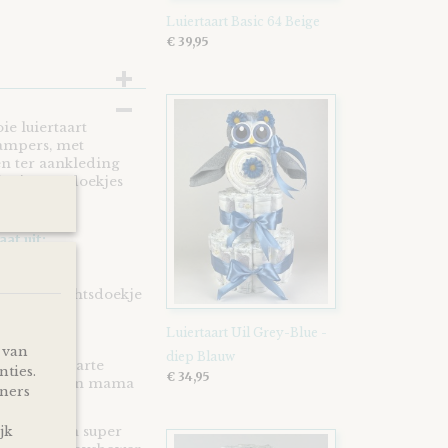
Luiertaart Basic 64 Beige
€ 39,95
ie luiertaart
Pampers, met
en ter aankleding
es | spuugdoekjes
at uit:
je | gezichtsdoekje
Luiertaart Uil Grey-Blue -
 van
diep Blauw
ltijd van harte
nties.
€ 34,95
verse papa en mama
tners
jk
 heb je een super