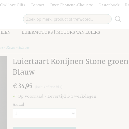
Owl love Gifts
Contact
Over Chouette-Chouette
Gastenboek
Re
UILEN
LUIERMOTORS | MOTORS VAN LUIERS
n - Roze - Blauw
Luiertaart Konijnen Stone groen
Blauw
€ 34,95
(inclusief btw 21%)
✓
Op voorraad
- Levertijd 1-4 werkdagen
Aantal