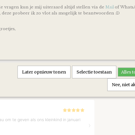
en zorg ik ervoor dat er een kaartje toegevoegd wordt aa
e vragen kun je mij uiteraard altijd stellen via de
of Whats
Mail
*Producten, op voorraad, worden binnen 1-4 werkdagen
, deze probeer ik zo vlot als mogelijk te beantwoorden :D
verzonden! De dag van levering is afhankelijk van de di
PostNL. Kijk voor de actuele levertijden en dagen altijd 
PostNL.
oetjes,
Reacties
Save
Later opnieuw tonen
Selectie toestaan
Alles 
Nee, niet 