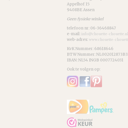
Appelhof 15
9408BE Assen
Geen fysieke winkel
telefoon nr: 06-36468847
e-mail:
info@chouette-chouette.n
web-adres:
www.chouette-chouett
KvK Nummer: 68618646
BTW Nummer: NL002012873B3
IBAN: NL54 INGB 0007724031
Ook te volgen op: