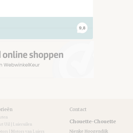
rieën
Contact
arten
Chouette-Chouette
rt Uil | Luieruilen
Nienke Hoogendijk
tors | Motors van Luiers