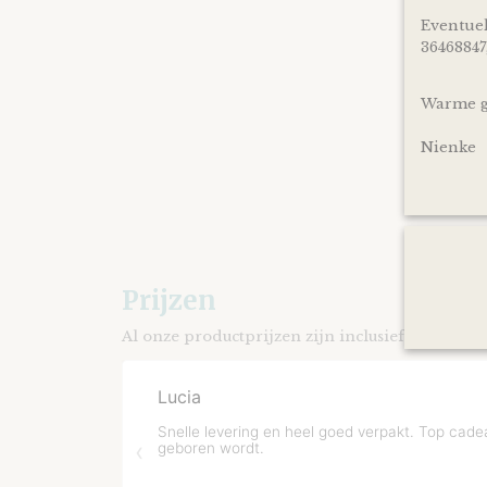
Eventuel
36468847
Warme gr
Nienke
Prijzen
Al onze productprijzen zijn inclusief BTW.