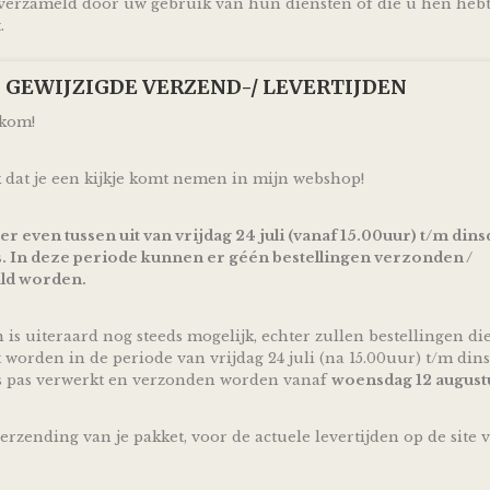
mooi en vooral bruikbaar kraamcadeau voor een zwang
erzameld door uw gebruik van hun diensten of die u hen heb
of geboorte! Ontzettend handig om te krijgen en leuk o
.
Door de mooie combinatie van stone groen gekleurde 
en blauw gekleurde linten is deze Luiertaart Konijnen St
p! GEWIJZIGDE VERZEND-/ LEVERTIJDEN
Blauw ideaal geschikt om cadeau te geven bij de komst o
een jongen als van een meisje.
lkom!
Een ideaal cadeau dus voor wanneer het geslacht van de
verrassing is en perfect te gebruiken bij bijvoorbeeld e
 dat je een kijkje komt nemen in mijn webshop!
feestje!
De luiertaart wordt op een kartonnen onderplaat geplaat
 er even tussen uit van vrijdag 24 juli (vanaf 15.00uur) t/m dins
netjes als cadeau verpakt door middel van doorzichtig fol
. In deze periode kunnen er géén bestellingen verzonden /
hem direct cadeau kunt doen!
ld worden.
Ophalen & Verzenden
Je kunt je bestelling dagelijks,
op afspraak
, komen ophal
n is uiteraard nog steeds mogelijk, echter zullen bestellingen di
Assen.
t worden in de periode van vrijdag 24 juli (na 15.00uur) t/m dins
s pas verwerkt en verzonden worden vanaf
woensdag 12 august
Of je laat je bestelling
gratis
binnen Nederland verzende
pakketservice inclusief track en trace code!
verzending van je pakket, voor de actuele levertijden op de site 
Uiteraard is rechtstreeks verzending naar de kersverse o
mogelijk! En voor de persoonlijke touch kan je een eigen
aan de ouders (to be) achterlaten in het opmerkingen vel