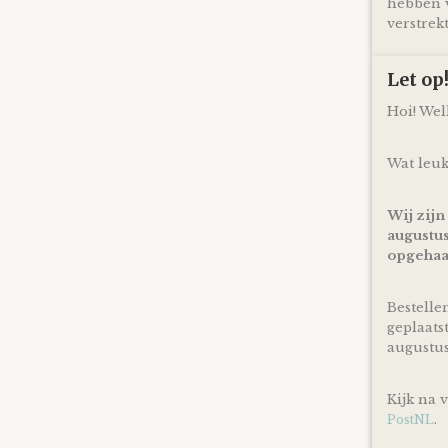
hebben v
verstrekt
Let o
Hoi! We
Wat leuk
Wij zijn
augustus
opgehaa
Bestelle
geplaats
augustu
Kijk na 
.
PostNL