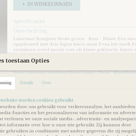
IN WINKELWAGEN
Specificaties
EAN code
8721073402547
Omschrijving
Luiertaart Konijnen Stone groen - Roze - Blauw. Een moo
opgebouwd met drie lagen luiers maat 2 van het merk 
eromheen zowel mooie roze als blauw gekleurde linten 
van de luiertaart twee stone groen gekleurde monddoekj
s toestaan Opties
gevouwen als konijnen.
Deze Luiertaart Konijnen Stone groen - Roze - Blauw besta
40 luiers van het merk
Pampers
maat 2 (4-8kg)
mming
Details
Over
Twee stone groen gekleurde monddoekje | spuugdoek
 website worden cookies gebruikt
We Owl love Gifts!
worden door ons gebruikt voor verkeersanalyse, het aanbieden
Luiers en monddoekjes heb je nooit genoeg en zijn dus a
media-functies en het personaliseren van informatie en adverte
welkom met een baby op komst of wanneer je net kers
t verlenen we onze sociale media-, advertentie- en analysepar
geworden bent!
tot informatie over hoe u onze site gebruikt. Zij kunnen deze
ie gebruiken in combinatie met andere gegevens die zij mogeli
Met deze Luiertaart Konijnen Stone groen - Roze - Blauw