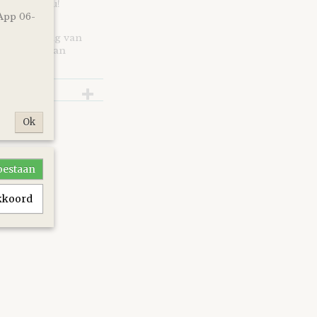
n je cadeau!
App 06-
 door ons
enstregeling van
op de site van
Ok
toestaan
akkoord