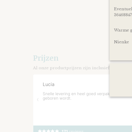
Eventuel
36468847
Warme gr
Nienke
Prijzen
Al onze productprijzen zijn inclusief BTW.