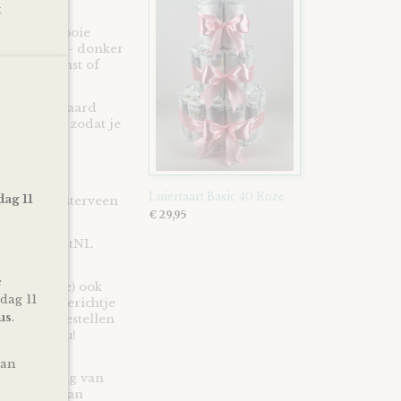
te geven!
t
kjes en mooie
 Aqua blauw - donker
 bij de komst of
st en uiteraard
ie en lint, zodat je
Luiertaart Basic 40 Roze
dag 11
en in Kloosterveen
€ 29,95
n* via PostNL
e
uders (to be) ook
dag 11
 wens of berichtje
us
.
d bij het bestellen
n je cadeau!
 door ons
van
enstregeling van
op de site van