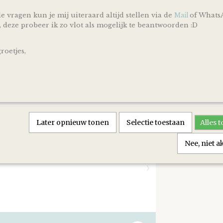
PostNL.
e vragen kun je mij uiteraard altijd stellen via de
of Whats
Mail
Reacties
, deze probeer ik zo vlot als mogelijk te beantwoorden :D
oetjes,
Save
Later opnieuw tonen
Selectie toestaan
Alles 
Nee, niet 