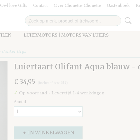
Owl love Gifts
Contact
Over Chouette-Chouette
Gastenboek
Re
UILEN
LUIERMOTORS | MOTORS VAN LUIERS
- donker Grijs
Luiertaart Olifant Aqua blauw - 
€ 34,95
(inclusief btw 21%)
✓
Op voorraad
- Levertijd 1-4 werkdagen
Aantal
IN WINKELWAGEN