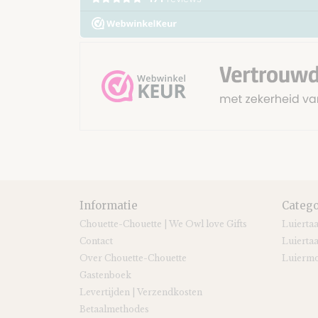
Informatie
Catego
Chouette-Chouette | We Owl love Gifts
Luierta
Contact
Luiertaa
Over Chouette-Chouette
Luiermo
Gastenboek
Levertijden | Verzendkosten
Betaalmethodes