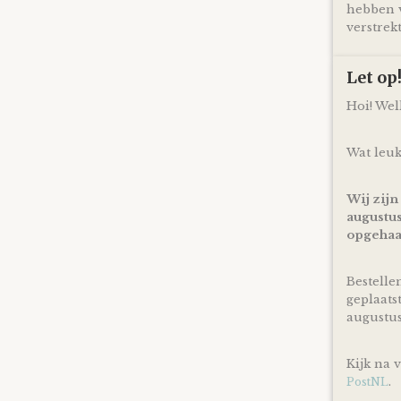
hebben v
verstrekt
Let o
Hoi! We
Wat leuk
Wij zijn
augustus
opgehaa
Bestelle
geplaats
augustu
Kijk na 
.
PostNL