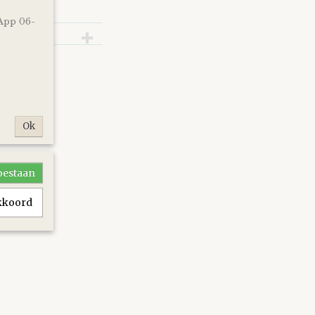
App 06-
Ok
toestaan
akkoord