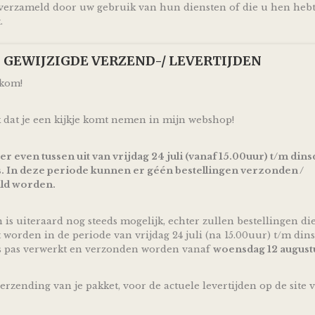
geboorte! Ontzettend handig om te krijgen en leuk om 
erzameld door uw gebruik van hun diensten of die u hen heb
.
Door de combinatie van aqua blauw gekleurde monddoe
donker grijs gekleurde linten is deze Luiertaart Olifant
Grijs volgens traditie ideaal geschikt om cadeau te geven
p! GEWIJZIGDE VERZEND-/ LEVERTIJDEN
geboorte van een jongen
lkom!
De luiertaart wordt op een kartonnen onderplaat geplaat
netjes als cadeau verpakt door middel van doorzichtig fol
hem direct cadeau kunt doen!
 dat je een kijkje komt nemen in mijn webshop!
Ophalen & Verzenden
 er even tussen uit van vrijdag 24 juli (vanaf 15.00uur) t/m dins
Je kunt je bestelling dagelijks,
op afspraak
, komen ophal
. In deze periode kunnen er géén bestellingen verzonden /
Assen.
ld worden.
Of je laat je bestelling
gratis
binnen Nederland verzende
pakketservice inclusief track en trace code!
n is uiteraard nog steeds mogelijk, echter zullen bestellingen di
Uiteraard is rechtstreeks verzending naar de kersverse o
t worden in de periode van vrijdag 24 juli (na 15.00uur) t/m dins
mogelijk! En voor de persoonlijke touch kan je een eigen
s pas verwerkt en verzonden worden vanaf
woensdag 12 august
aan de ouders (to be) achterlaten in het opmerkingen vel
en zorg ik ervoor dat er een kaartje toegevoegd wordt aa
*Producten, op voorraad, worden binnen 1-4 werkdagen
verzending van je pakket, voor de actuele levertijden op de site 
verzonden! De dag van levering is afhankelijk van de di
PostNL. Kijk voor de actuele levertijden en dagen altijd 