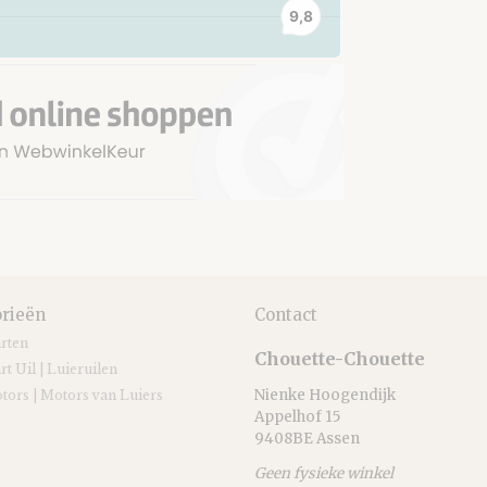
rieën
Contact
arten
Chouette-Chouette
rt Uil | Luieruilen
Nienke Hoogendijk
tors | Motors van Luiers
Appelhof 15
9408BE Assen
Geen fysieke winkel