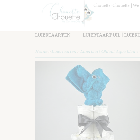
Chouette-Chouette | We 
LUIERTAARTEN
LUIERTAART UIL | LUIER
Home
>
Luiertaarten
>
Luiertaart Olifant Aqua blauw 