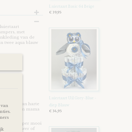
Luiertaart Basic 64 Beige
€ 39,95
luiertaart
Pampers, met
ankleding van de
an twee aqua blauw
it:
kjes |
Luiertaart Uil Grey-Blue -
jn altijd van harte
diep Blauw
 van
verse papa en mama
€ 34,95
nties.
tners
eb je een super mooi
p, babyshower of
jk