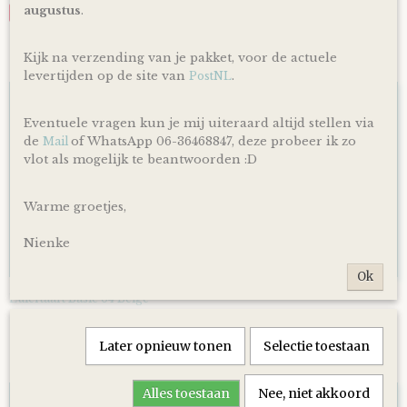
augustus
.
Save
Kijk na verzending van je pakket, voor de actuele
Ook interessant
levertijden op de site van
.
PostNL
Eventuele vragen kun je mij uiteraard altijd stellen via
de
of WhatsApp 06-36468847, deze probeer ik zo
Mail
vlot als mogelijk te beantwoorden :D
Warme groetjes,
Nienke
Ok
Luiertaart Basic 64 Beige
€ 39,95
Later opnieuw tonen
Selectie toestaan
Alles toestaan
Nee, niet akkoord