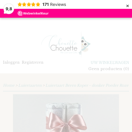
×
171
Reviews
9,8
Inloggen
Registreren
UW WINKELWAGEN
Geen producten
(0)
Home
>
Luiertaarten
>
Luiertaart Beren Koper - donker Poeder Roze