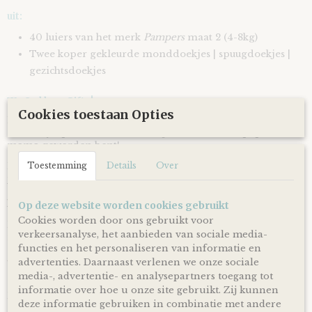
uit:
40 luiers van het merk
Pampers
maat 2 (4-8kg)
Twee koper gekleurde monddoekjes | spuugdoekjes |
gezichtsdoekjes
We Owl love Gifts!
Cookies toestaan Opties
Luiers en monddoekjes zijn altijd van harte welkom met
een baby op komst of wanneer je net kersverse papa en
mama geworden bent!
Met deze Luiertaart Beren Koper - donker Poeder Roze heb
Toestemming
Details
Over
je een super mooi en vooral bruikbaar kraamcadeau voor
een zwangerschap, babyshower of geboorte! Ontzettend
handig om te krijgen en leuk om te geven!
Op deze website worden cookies gebruikt
Cookies worden door ons gebruikt voor
Door de mooie combinatie van koper gekleurde
verkeersanalyse, het aanbieden van sociale media-
monddoekjes en donker poeder roze gekleurde linten is
functies en het personaliseren van informatie en
deze Luiertaart Beren Koper - donker Poeder Roze volgens
traditie ideaal geschikt om cadeau te geven bij de komst of
advertenties. Daarnaast verlenen we onze sociale
geboorte van een meisje.
media-, advertentie- en analysepartners toegang tot
informatie over hoe u onze site gebruikt. Zij kunnen
De luiertaart wordt op een kartonnen onderplaat geplaatst
deze informatie gebruiken in combinatie met andere
en uiteraard netjes als cadeau verpakt door middel van