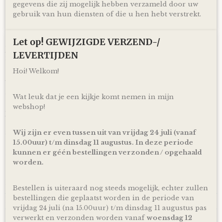
gegevens die zij mogelijk hebben verzameld door uw
doorzichtig folie en lint, zodat je hem direct cadeau kunt
gebruik van hun diensten of die u hen hebt verstrekt.
doen!
Ophalen & Verzenden
Let op! GEWIJZIGDE VERZEND-/
Je kunt je bestelling dagelijks,
op afspraak
, komen ophalen
LEVERTIJDEN
in Kloosterveen Assen.
Hoi! Welkom!
Of je laat je bestelling
gratis
binnen Nederland verzenden*
via PostNL pakketservice inclusief track en trace code!
Uiteraard is rechtstreeks verzending naar de kersverse
Wat leuk dat je een kijkje komt nemen in mijn
ouders (to be) ook mogelijk! En voor de persoonlijke touch
webshop!
kan je een eigen wens of berichtje aan de ouders (to be)
achterlaten in het opmerkingen veld bij het bestellen en
zorg ik ervoor dat er een kaartje toegevoegd wordt aan je
Wij zijn er even tussen uit van vrijdag 24 juli (vanaf
cadeau!
15.00uur) t/m dinsdag 11 augustus. In deze periode
kunnen er géén bestellingen verzonden / opgehaald
*Producten, op voorraad, worden binnen 1-4 werkdagen
worden.
door ons verzonden! De dag van levering is afhankelijk van
de dienstregeling van PostNL. Kijk voor de actuele
levertijden en dagen altijd op de site van PostNL.
Bestellen is uiteraard nog steeds mogelijk, echter zullen
bestellingen die geplaatst worden in de periode van
Reacties
vrijdag 24 juli (na 15.00uur) t/m dinsdag 11 augustus pas
verwerkt en verzonden worden vanaf
woensdag 12