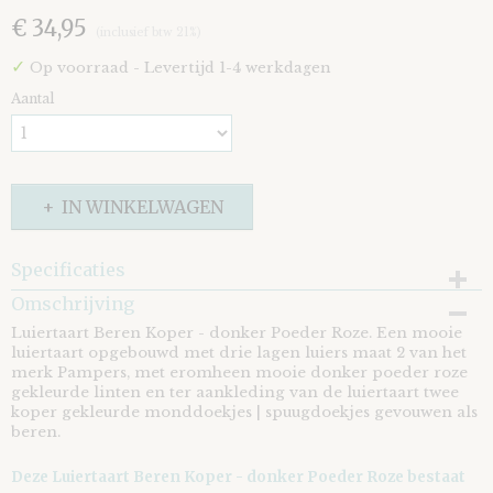
€ 34,95
(inclusief btw 21%)
✓
Op voorraad
- Levertijd 1-4 werkdagen
Aantal
IN WINKELWAGEN
Specificaties
Omschrijving
EAN code
8721073410542
Luiertaart Beren Koper - donker Poeder Roze. Een mooie
luiertaart opgebouwd met drie lagen luiers maat 2 van het
merk Pampers, met eromheen mooie donker poeder roze
gekleurde linten en ter aankleding van de luiertaart twee
koper gekleurde monddoekjes | spuugdoekjes gevouwen als
beren.
Deze Luiertaart Beren Koper - donker Poeder Roze bestaat