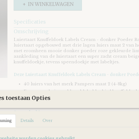
IN WINKELWAGEN
Specificaties
EAN code
8721073403483
Omschrijving
Luiertaart Knuffeldoek Labels Cream - donker Poeder R
luiertaart opgebouwd met drie lagen luiers maat 2 van 
met eromheen mooie donker poeder roze gekleurde lint
aankleding van de luiertaart een super zacht cream beig
knuffeldoekje, tevens speendoekje met labeltjes.
Deze Luiertaart Knuffeldoek Labels Cream - donker Poede
40 luiers van het merk Pampers maat 2 (4-8kg)
Een cream beige gekleurd labeldoekje | knuffeldoek
s toestaan Opties
het merk "Funnies"
Speendoekje
mming
Een heerlijk zacht cream beige gekleurd speendoekje, te
Details
Over
labeldoek van het merk "Funnies".
Het vierkante knuffeldoekje is gemaakt van een super zach
 website worden cookies gebruikt