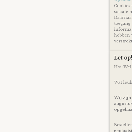
Cookies 
sociale 
Daarnaas
toegang 
informat
hebben v
verstrekt
Let o
Hoi! We
Wat leuk
Wij zijn
augustus
opgehaa
Bestelle
geplaats