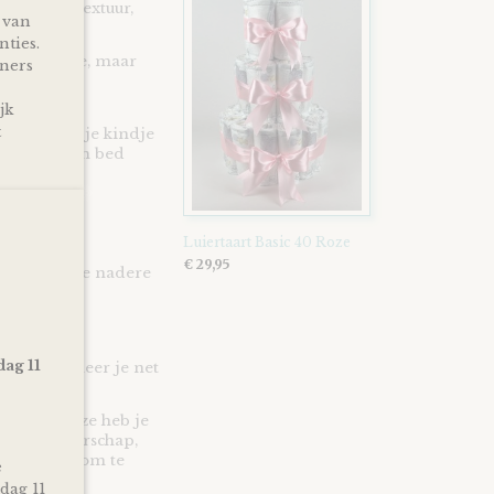
an kleur, textuur,
 van
nties.
fel vriendje, maar
tners
 kleine te
jk
t
. Zo heeft je kindje
rugvinden in bed
Luiertaart Basic 40 Roze
€ 29,95
slabel en de nadere
dag 11
st of wanneer je net
 Poeder Roze heb je
een zwangerschap,
en en leuk om te
e
dag 11