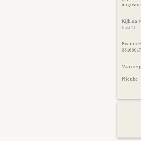
augustu
Kijk na 
.
PostNL
Eventuel
36468847
Warme gr
Nienke