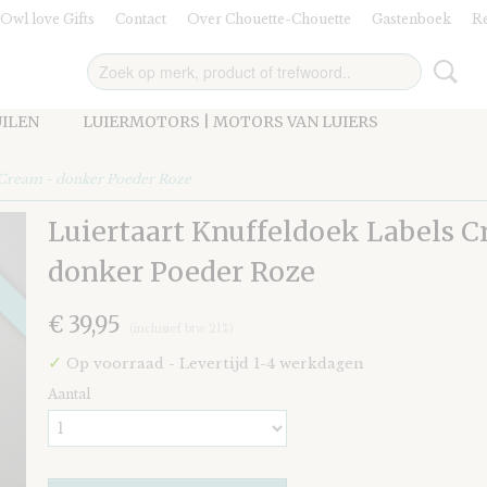
Owl love Gifts
Contact
Over Chouette-Chouette
Gastenboek
Re
UILEN
LUIERMOTORS | MOTORS VAN LUIERS
 Cream - donker Poeder Roze
Luiertaart Knuffeldoek Labels C
donker Poeder Roze
€ 39,95
(inclusief btw 21%)
✓
Op voorraad
- Levertijd 1-4 werkdagen
Aantal