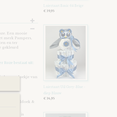
Luiertaart Basic 64 Beige
€ 39,95
oze. Een mooie
het merk Pampers,
en en ter
e gekleurd
r Roze bestaat uit:
je | speendoekje van
Luiertaart Uil Grey-Blue -
diep Blauw
€ 34,95
vens knuffeldoek &
te stof en is