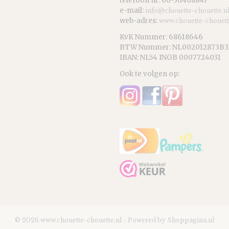
telefoon nr: 06-36468847
e-mail:
info@chouette-chouette.n
web-adres:
www.chouette-chouett
KvK Nummer: 68618646
BTW Nummer: NL002012873B3
IBAN: NL54 INGB 0007724031
Ook te volgen op:
© 2026 www.chouette-chouette.nl - Powered by Shoppagina.nl