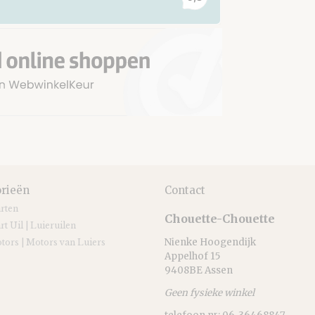
rieën
Contact
arten
Chouette-Chouette
rt Uil | Luieruilen
Nienke Hoogendijk
tors | Motors van Luiers
Appelhof 15
9408BE Assen
Geen fysieke winkel