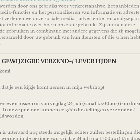
rondom voorzien van labeltjes, die allemaal verschillen v
worden door ons gebruikt voor verkeersanalyse, het aanbieden
vorm & dikte.
media-functies en het personaliseren van informatie en adverte
Het doekje is voor je kindje niet alleen een heerlijk knuf
t verlenen we onze sociale media-, advertentie- en analysepar
het helpt ook nog eens de motorische ontwikkeling van je
tot informatie over hoe u onze site gebruikt. Zij kunnen deze
stimuleren.
ie gebruiken in combinatie met andere gegevens die zij mogeli
erzameld door uw gebruik van hun diensten of die u hen heb
Aan het doekje kun je eventueel ook een speen bevestigen
.
een knuffelvriendje en kan het de speen makkelijker te
bijvoorbeeld.
Afmetingen van het speendoekje zijn ca 24cm*24cm
p! GEWIJZIGDE VERZEND-/ LEVERTIJDEN
Kan gewassen worden in de wasmachine op 30°
lkom!
Raadpleeg voor gebruik en het wassen altijd eerst het wa
instructies.
 dat je een kijkje komt nemen in mijn webshop!
We Owl love Gifts!
 er even tussen uit van vrijdag 24 juli (vanaf 15.00uur) t/m dins
Luiers zijn altijd van harte welkom met een baby op kom
. In deze periode kunnen er géén bestellingen verzonden /
kersverse papa en mama geworden bent!
ld worden.
Met deze Luiertaart Knuffeldoek Labels Cream - donker
een super mooi en vooral bruikbaar kraamcadeau voor 
babyshower of geboorte! Ontzettend handig om te krijg
n is uiteraard nog steeds mogelijk, echter zullen bestellingen di
geven!
t worden in de periode van vrijdag 24 juli (na 15.00uur) t/m dins