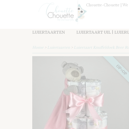
Chouette-Chouette | We 
LUIERTAARTEN
LUIERTAART UIL | LUIER
Home
>
Luiertaarten
>
Luiertaart Knuffeldoek Beer R
OP=OP