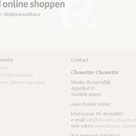
rieën
Contact
arten
Chouette-Chouette
rt Uil | Luieruilen
Nienke Hoogendijk
tors | Motors van Luiers
Appelhof 15
9408BE Assen
Geen fysieke winkel
telefoon nr: 06-36468847
e-mail:
info@chouette-chouette.n
web-adres:
www.chouette-chouett
KvK Nummer: 68618646