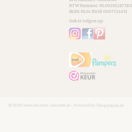
BTW Nummer: NL002012873B3
IBAN: NL54 INGB 0007724031
Ook te volgen op:
© 2026 www.chouette-chouette.nl - Powered by Shoppagina.nl