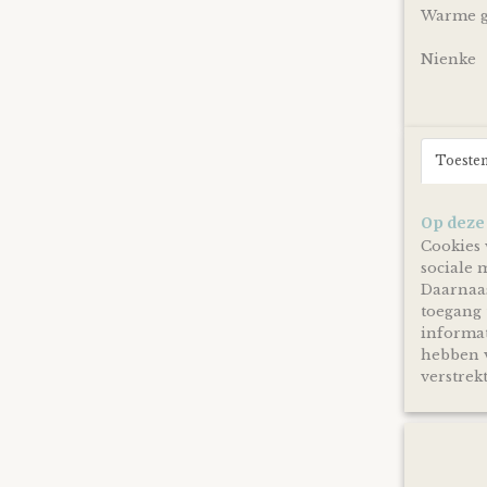
Warme gr
Nienke
Toeste
Op deze
Cookies 
sociale 
Daarnaas
toegang 
informat
hebben v
verstrekt