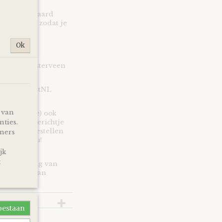
st en uiteraard
ie en lint, zodat je
Ok
en in Kloosterveen
n* via PostNL
 van
uders (to be) ook
nties.
 wens of berichtje
d bij het bestellen
tners
n je cadeau!
jk
 door ons
t
enstregeling van
op de site van
toestaan