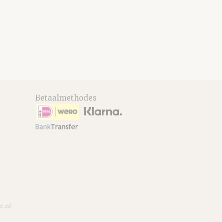
Betaalmethodes
l
e.nl