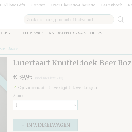
Owl love Gifts
Contact
Over Chouette-Chouette
Gastenboek
Re
UILEN
LUIERMOTORS | MOTORS VAN LUIERS
oze - Roze
Luiertaart Knuffeldoek Beer Roz
€ 39,95
(inclusief btw 21%)
✓
Op voorraad
- Levertijd 1-4 werkdagen
Aantal
IN WINKELWAGEN