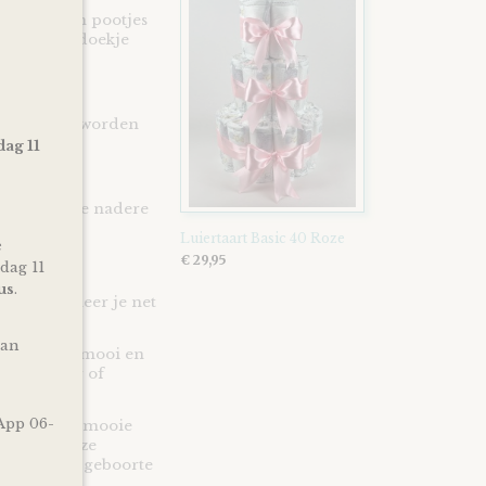
kleine beren pootjes
oor is het doekje
 het verven worden
dag 11
0°
slabel en de nadere
Luiertaart Basic 40 Roze
e
€ 29,95
dag 11
us
.
st of wanneer je net
van
e een super mooi en
babyshower of
e geven!
App 06-
eldoekje en mooie
r Roze - Roze
de komst of geboorte