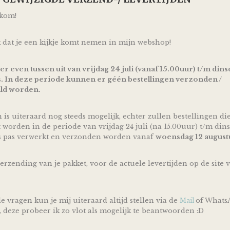
Het doekje heeft een hoofdje van een beertje. Hij heeft 
lkom!
en de puntjes van het knuffeldoekje zijn geknoopt. Hierd
makkelijk vast te grijpen voor je kindje.
 dat je een kijkje komt nemen in mijn webshop!
Afmetingen van het doekje zijn ca 23cm*23cm
Gemaakt van 100% Polyester en tijdens de productie en
geen giftige stoffen gebruikt.
 er even tussen uit van vrijdag 24 juli (vanaf 15.00uur) t/m dins
. In deze periode kunnen er géén bestellingen verzonden /
Kan gewassen worden in de wasmachine op maximaal 4
ld worden.
Raadpleeg voor gebruik en het wassen altijd eerst het wa
instructies.
n is uiteraard nog steeds mogelijk, echter zullen bestellingen di
t worden in de periode van vrijdag 24 juli (na 15.00uur) t/m dins
We Owl love Gifts!
s pas verwerkt en verzonden worden vanaf
woensdag 12 august
Luiers zijn altijd van harte welkom met een baby op kom
kersverse papa en mama geworden bent!
verzending van je pakket, voor de actuele levertijden op de site 
Met deze Luiertaart Knuffeldoek Beer Roze - Roze heb j
vooral bruikbaar kraamcadeau voor een zwangerschap, 
geboorte! Ontzettend handig om te krijgen en leuk om t
e vragen kun je mij uiteraard altijd stellen via de
of Whats
Mail
Door de mooie combinatie van een heerlijk zacht knuff
, deze probeer ik zo vlot als mogelijk te beantwoorden :D
roze gekleurde linten is deze Luiertaart Knuffeldoek Bee
volgens traditie ideaal geschikt om cadeau te geven bij 
van een meisje.