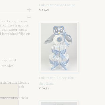
Luiertaart Basic 64 Beige
€ 39,95
ertaart opgebouwd
t eromheen mooie
t een super zacht
rd berenhoofdje en
n gekleurd
"Funnies"
Luiertaart Uil Grey-Blue -
rijs/bruin kleurig
diep Blauw
es van het merk
€ 34,95
ardoor al geschikt