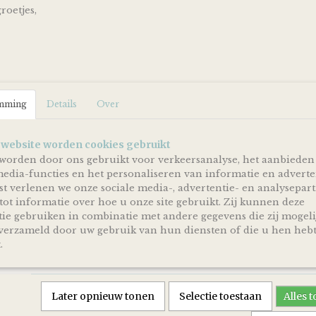
oetjes,
De luiertaart wordt op een kartonnen onderplaat geplaat
netjes als cadeau verpakt door middel van doorzichtig fol
hem direct cadeau kunt doen!
Ophalen & Verzenden
Je kunt je bestelling dagelijks,
op afspraak
, komen ophal
mming
Details
Over
Assen.
Of je laat je bestelling
gratis
binnen Nederland verzende
pakketservice inclusief track en trace code!
 website worden cookies gebruikt
worden door ons gebruikt voor verkeersanalyse, het aanbieden
Uiteraard is rechtstreeks verzending naar de kersverse o
media-functies en het personaliseren van informatie en adverte
mogelijk! En voor de persoonlijke touch kan je een eigen
aan de ouders (to be) achterlaten in het opmerkingen vel
t verlenen we onze sociale media-, advertentie- en analysepar
en zorg ik ervoor dat er een kaartje toegevoegd wordt aa
tot informatie over hoe u onze site gebruikt. Zij kunnen deze
ie gebruiken in combinatie met andere gegevens die zij mogeli
*Producten, op voorraad, worden binnen 1-4 werkdagen
erzameld door uw gebruik van hun diensten of die u hen heb
verzonden! De dag van levering is afhankelijk van de di
.
PostNL. Kijk voor de actuele levertijden en dagen altijd 
PostNL.
Reacties
Later opnieuw tonen
Selectie toestaan
Alles 