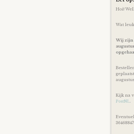
Hoi! We
Wat leuk
Wij zijn
augustus
opgehaa
Bestelle
geplaats
augustu
Kijk na 
.
PostNL
Eventuel
36468847