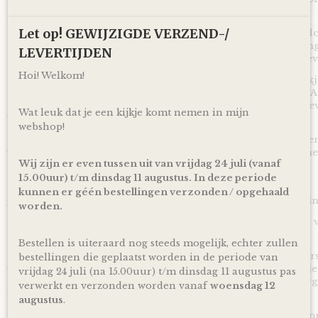
papa en mama geworden bent!
Let op! GEWIJZIGDE VERZEND-/
Met deze Luiertaart Happy Horse Tuttle Aap Mickey Pink - d
super mooi en vooral bruikbaar kraamcadeau voor een zwang
LEVERTIJDEN
geboorte! Ontzettend handig om te krijgen en leuk om te ge
Hoi! Welkom!
Door de mooie combinatie van een heerlijk zacht tuttle doe
roze gekleurde linten is deze Luiertaart Happy Horse Tuttle 
Poeder Roze volgens traditie ideaal geschikt om cadeau te ge
Wat leuk dat je een kijkje komt nemen in mijn
van een meisje.
webshop!
De luiertaart wordt op een kartonnen onderplaat geplaatst en
verpakt door middel van doorzichtig folie en lint, zodat je 
Wij zijn er even tussen uit van vrijdag 24 juli (vanaf
15.00uur) t/m dinsdag 11 augustus. In deze periode
Ophalen & Verzenden
kunnen er géén bestellingen verzonden / opgehaald
Je kunt je bestelling dagelijks,
op afspraak
, komen ophalen in
worden.
Of je laat je bestelling
gratis
binnen Nederland verzenden* vi
inclusief track en trace code!
Bestellen is uiteraard nog steeds mogelijk, echter zullen
Uiteraard is rechtstreeks verzending naar de kersverse ouders
bestellingen die geplaatst worden in de periode van
voor de persoonlijke touch kan je een eigen wens of berichtje
vrijdag 24 juli (na 15.00uur) t/m dinsdag 11 augustus pas
achterlaten in het opmerkingen veld bij het bestellen en zorg
verwerkt en verzonden worden vanaf
woensdag 12
toegevoegd wordt aan je cadeau!
augustus
.
*Producten, op voorraad, worden binnen 1-4 werkdagen doo