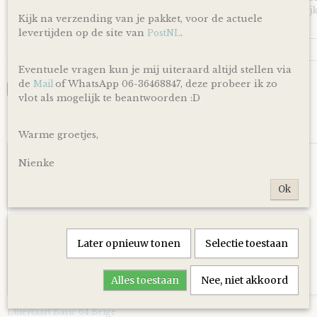
levering is afhankelijk van de dienstregeling van PostNL. Kijk
Kijk na verzending van je pakket, voor de actuele
en dagen altijd op de site van PostNL.
levertijden op de site van
.
PostNL
Reacties
Eventuele vragen kun je mij uiteraard altijd stellen via
de
of WhatsApp 06-36468847, deze probeer ik zo
Mail
Save
vlot als mogelijk te beantwoorden :D
Ook interessant
Warme groetjes,
Nienke
Ok
Later opnieuw tonen
Selectie toestaan
Alles toestaan
Nee, niet akkoord
Luiertaart Basic 64 Beige