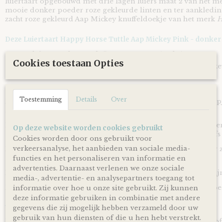
luiertaart opgebouwd met drie lagen luiers maat 2 van het
mooie donker poeder roze gekleurde linten en ter aankleding
zacht roze gekleurd Aap Mickey knuffeldoekje van het merk
H
Deze Luiertaart Happy Horse Tuttle Aap Mickey Pink - donker 
40 luiers van het merk
Pampers
maat 2 (4-8kg)
Cookies toestaan Opties
Een roze gekleurd tuttledoekje | knuffeldoekje Aap Mick
Happy Horse Tuttle Monkey Mickey, 28 cm.
Toestemming
Details
Over
Dit mooie en super zachte knuffeldoekje van het bekende aa
Happy Horse
is een echte musthave!
Een heerlijk knuffelvriendje gemaakt van hoogwaardig mater
Op deze website worden cookies gebruikt
en comfortabel aanvoelt en daardoor al geschikt is voor zelfs 
Cookies worden door ons gebruikt voor
verkeersanalyse, het aanbieden van sociale media-
Dit prachtige knuffeldoekje | tutteldoekje is niet alleen supe
eens makkelijk vast aan zijn armen!
functies en het personaliseren van informatie en
advertenties. Daarnaast verlenen we onze sociale
Kan gewassen worden in de wasmachine op maximaal 30° fij
media-, advertentie- en analysepartners toegang tot
Raadpleeg voor gebruik en het wassen altijd eerst het waslabel
informatie over hoe u onze site gebruikt. Zij kunnen
deze informatie gebruiken in combinatie met andere
We Owl love Gifts!
gegevens die zij mogelijk hebben verzameld door uw
gebruik van hun diensten of die u hen hebt verstrekt.
Luiers zijn altijd van harte welkom met een baby op komst of