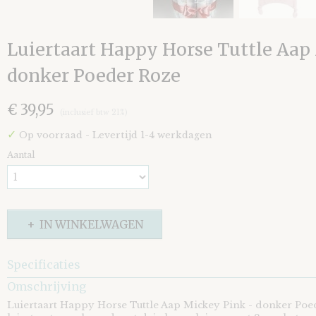
Luiertaart Happy Horse Tuttle Aap
donker Poeder Roze
€ 39,95
(inclusief btw 21%)
✓
Op voorraad
- Levertijd 1-4 werkdagen
Aantal
IN WINKELWAGEN
Specificaties
Omschrijving
EAN code
8721073406354
Luiertaart Happy Horse Tuttle Aap Mickey Pink - donker Po