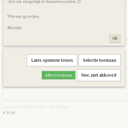
vlot als mogelijk te beantwoorden :D
Luiertaart Basic 64 Beige
Warme groetjes,
€ 39,95
Nienke
Ok
Later opnieuw tonen
Selectie toestaan
Alles toestaan
Nee, niet akkoord
Luiertaart Uil Grey-Blue - diep Blauw
€ 34,95