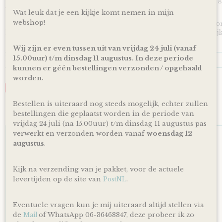
toegevoegd wordt aan je cadeau!
Wat leuk dat je een kijkje komt nemen in mijn
webshop!
*Producten, op voorraad, worden binnen 1-4 werkdagen doo
levering is afhankelijk van de dienstregeling van PostNL. Kijk
en dagen altijd op de site van PostNL.
Wij zijn er even tussen uit van vrijdag 24 juli (vanaf
Reacties
15.00uur) t/m dinsdag 11 augustus. In deze periode
kunnen er géén bestellingen verzonden / opgehaald
worden.
Save
Bestellen is uiteraard nog steeds mogelijk, echter zullen
bestellingen die geplaatst worden in de periode van
Ook interessant
vrijdag 24 juli (na 15.00uur) t/m dinsdag 11 augustus pas
verwerkt en verzonden worden vanaf
woensdag 12
augustus
.
Kijk na verzending van je pakket, voor de actuele
levertijden op de site van
.
PostNL
Eventuele vragen kun je mij uiteraard altijd stellen via
de
of WhatsApp 06-36468847, deze probeer ik zo
Mail