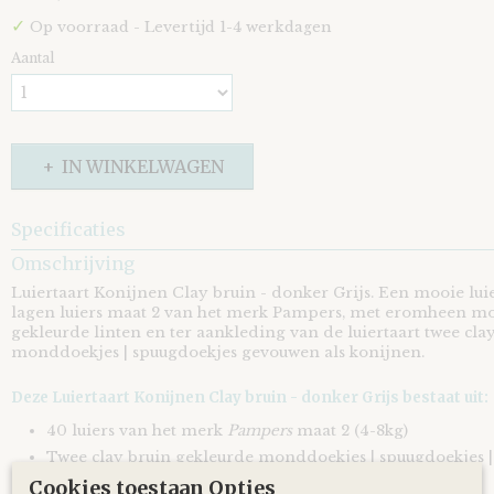
✓
Op voorraad
- Levertijd 1-4 werkdagen
Aantal
IN WINKELWAGEN
Specificaties
Omschrijving
EAN code
8721073402295
Luiertaart Konijnen Clay bruin - donker Grijs. Een mooie lu
lagen luiers maat 2 van het merk Pampers, met eromheen moo
gekleurde linten en ter aankleding van de luiertaart twee cla
monddoekjes | spuugdoekjes gevouwen als konijnen.
Deze Luiertaart Konijnen Clay bruin - donker Grijs bestaat uit:
40 luiers van het merk
Pampers
maat 2 (4-8kg)
Twee clay bruin gekleurde monddoekjes | spuugdoekjes |
Cookies toestaan Opties