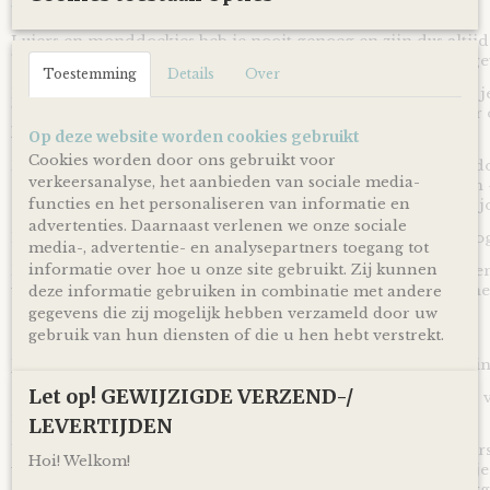
We Owl love Gifts!
Luiers en monddoekjes heb je nooit genoeg en zijn dus altij
baby op komst of wanneer je net kersverse papa en mama g
Toestemming
Details
Over
Met deze Luiertaart Konijnen Clay bruin - donker Grijs heb 
bruikbaar kraamcadeau voor een zwangerschap, babyshower o
handig om te krijgen en leuk om te geven!
Op deze website worden cookies gebruikt
Cookies worden door ons gebruikt voor
Door de mooie combinatie van clay bruin gekleurde monddo
verkeersanalyse, het aanbieden van sociale media-
grijs gekleurde linten is deze Luiertaart Konijnen Clay bruin 
functies en het personaliseren van informatie en
om cadeau te geven bij de komst of geboorte van zowel een j
advertenties. Daarnaast verlenen we onze sociale
Een ideaal cadeau voor wanneer het geslacht van de baby nog 
media-, advertentie- en analysepartners toegang tot
informatie over hoe u onze site gebruikt. Zij kunnen
De luiertaart wordt op een kartonnen onderplaat geplaatst en
verpakt door middel van doorzichtig folie en lint, zodat je 
deze informatie gebruiken in combinatie met andere
gegevens die zij mogelijk hebben verzameld door uw
Ophalen & Verzenden
gebruik van hun diensten of die u hen hebt verstrekt.
Je kunt je bestelling dagelijks,
op afspraak
, komen ophalen in
Let op! GEWIJZIGDE VERZEND-/
Of je laat je bestelling
gratis
binnen Nederland verzenden* vi
inclusief track en trace code!
LEVERTIJDEN
Uiteraard is rechtstreeks verzending naar de kersverse ouders
Hoi! Welkom!
voor de persoonlijke touch kan je een eigen wens of berichtje
achterlaten in het opmerkingen veld bij het bestellen en zorg