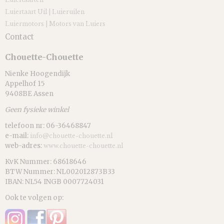
Luiertaart Uil | Luieruilen
Luiermotors | Motors van Luiers
Contact
Chouette-Chouette
Nienke Hoogendijk
Appelhof 15
9408BE Assen
Geen fysieke winkel
telefoon nr: 06-36468847
e-mail:
info@chouette-chouette.nl
web-adres:
www.chouette-chouette.nl
KvK Nummer: 68618646
BTW Nummer: NL002012873B33
IBAN: NL54 INGB 0007724031
Ook te volgen op: