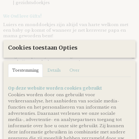
| gezichtsdoekjes
We Owl love Gifts!
Luiers en monddoekjes zijn altijd van harte welkom met
een baby op komst of wanneer je net kersverse papa en
mama geworden bent!
Met deze Luiertaart Beren Oker - Roze heb je een super
Cookies toestaan Opties
mooi en vooral bruikbaar kraamcadeau voor een
zwangerschap, babyshower of geboorte! Ontzettend handig
om te krijgen en leuk om te geven!
Toestemming
Details
Over
Door de mooie combinatie van oker geel gekleurde
monddoekjes en mooie roze gekleurde linten is deze
Luiertaart Beren Oker - Roze volgens traditie ideaal
geschikt om cadeau te geven bij de komst of geboorte van
Op deze website worden cookies gebruikt
een meisje.
Cookies worden door ons gebruikt voor
verkeersanalyse, het aanbieden van sociale media-
De luiertaart wordt op een kartonnen onderplaat geplaatst
functies en het personaliseren van informatie en
en uiteraard netjes als cadeau verpakt door middel van
advertenties. Daarnaast verlenen we onze sociale
doorzichtig folie en lint, zodat je hem direct cadeau kunt
doen!
media-, advertentie- en analysepartners toegang tot
informatie over hoe u onze site gebruikt. Zij kunnen
deze informatie gebruiken in combinatie met andere
Ophalen & Verzenden
gegevens die zij mogelijk hebben verzameld door uw