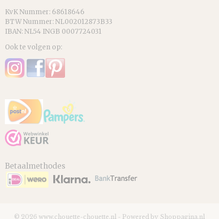
KvK Nummer: 68618646
BTW Nummer: NL002012873B33
IBAN: NL54 INGB 0007724031
Ook te volgen op:
Betaalmethodes
© 2026 www.chouette-chouette.nl - Powered by Shoppagina.nl