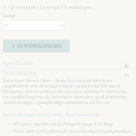
✓
Op voorraad
- Levertijd 1-4 werkdagen
Aantal
IN WINKELWAGEN
Specificaties
Omschrijving
EAN code
8721073411334
Luiertaart Beren Oker - Roze. Een mooie luiertaart
opgebouwd met drie lagen luiers maat 2 van het merk
Pampers, met eromheen mooie roze gekleurde linten en
ter aankleding van de luiertaart twee oker geel gekleurde
monddoekjes | spuugdoekjes gevouwen als beren.
Deze Luiertaart Beren Oker - Roze bestaat uit:
40 luiers van het merk
Pampers
maat 2 (4-8kg)
Twee oker geel gekleurde monddoekjes | spuugdoekjes