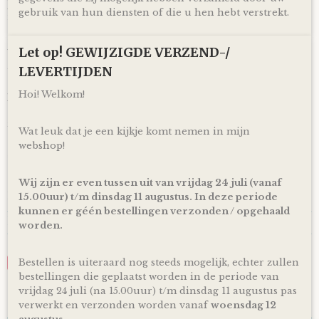
Je kunt je bestelling dagelijks,
op afspraak
, komen ophalen
gebruik van hun diensten of die u hen hebt verstrekt.
in Kloosterveen Assen.
Of je laat je bestelling
gratis
binnen Nederland verzenden*
Let op! GEWIJZIGDE VERZEND-/
via PostNL pakketservice inclusief track en trace code!
LEVERTIJDEN
Uiteraard is rechtstreeks verzending naar de kersverse
ouders (to be) ook mogelijk! En voor de persoonlijke touch
Hoi! Welkom!
kan je een eigen wens of berichtje aan de ouders (to be)
achterlaten in het opmerkingen veld bij het bestellen en
zorg ik ervoor dat er een kaartje toegevoegd wordt aan je
Wat leuk dat je een kijkje komt nemen in mijn
cadeau!
webshop!
*Producten, op voorraad, worden binnen 1-4 werkdagen
door ons verzonden! De dag van levering is afhankelijk van
Wij zijn er even tussen uit van vrijdag 24 juli (vanaf
de dienstregeling van PostNL. Kijk voor de actuele
levertijden en dagen altijd op de site van PostNL.
15.00uur) t/m dinsdag 11 augustus. In deze periode
kunnen er géén bestellingen verzonden / opgehaald
Reacties
worden.
Bestellen is uiteraard nog steeds mogelijk, echter zullen
Save
bestellingen die geplaatst worden in de periode van
vrijdag 24 juli (na 15.00uur) t/m dinsdag 11 augustus pas
Ook interessant
verwerkt en verzonden worden vanaf
woensdag 12