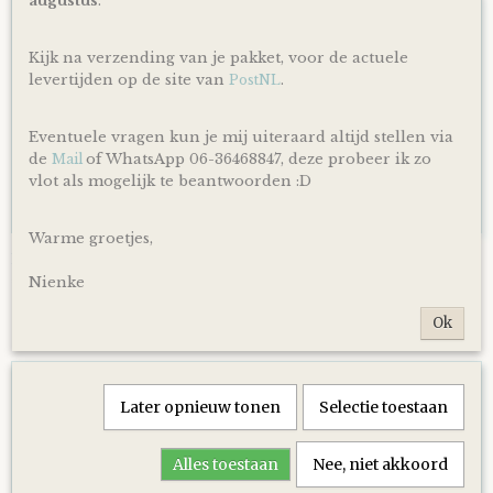
augustus
.
Kijk na verzending van je pakket, voor de actuele
levertijden op de site van
.
PostNL
Eventuele vragen kun je mij uiteraard altijd stellen via
de
of WhatsApp 06-36468847, deze probeer ik zo
Mail
vlot als mogelijk te beantwoorden :D
Warme groetjes,
Luiertaart Basic 64 Beige
€ 39,95
Nienke
Ok
Later opnieuw tonen
Selectie toestaan
Alles toestaan
Nee, niet akkoord