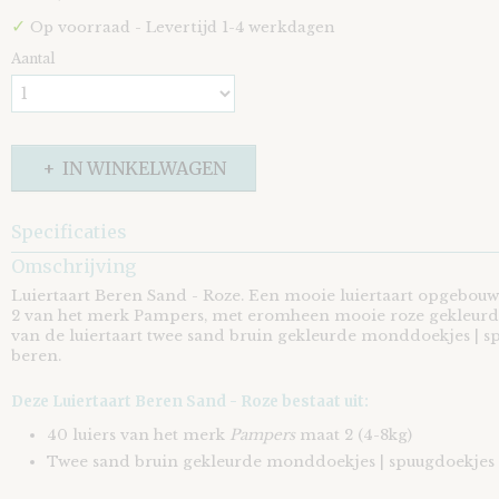
✓
Op voorraad
- Levertijd 1-4 werkdagen
Aantal
IN WINKELWAGEN
Specificaties
Omschrijving
EAN code
8721073411358
Luiertaart Beren Sand - Roze. Een mooie luiertaart opgebouw
2 van het merk Pampers, met eromheen mooie roze gekleurde
van de luiertaart twee sand bruin gekleurde monddoekjes | 
beren.
Deze Luiertaart Beren Sand - Roze bestaat uit:
40 luiers van het merk
Pampers
maat 2 (4-8kg)
Twee sand bruin gekleurde monddoekjes | spuugdoekjes |