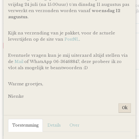
vrijdag 24 juli (na 15.00uur) t/m dinsdag 11 augustus pas
*Producten, op voorraad, worden binnen 1-4 werkdagen doo
verwerkt en verzonden worden vanaf
woensdag 12
levering is afhankelijk van de dienstregeling van PostNL. Kijk
en dagen altijd op de site van PostNL.
augustus
.
Reacties
Kijk na verzending van je pakket, voor de actuele
levertijden op de site van
.
PostNL
Save
Eventuele vragen kun je mij uiteraard altijd stellen via
de
of WhatsApp 06-36468847, deze probeer ik zo
Mail
Ook interessant
vlot als mogelijk te beantwoorden :D
Warme groetjes,
Nienke
Ok
Toestemming
Details
Over