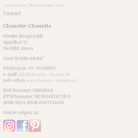
Luiermotors | Motors van Luiers
Contact
Chouette-Chouette
Nienke Hoogendijk
Appelhof 15
9408BE Assen
Geen fysieke winkel
telefoon nr: 06-36468847
e-mail:
info@chouette-chouette.nl
web-adres:
www.chouette-chouette.nl
KvK Nummer: 68618646
BTW Nummer: NL002012873B33
IBAN: NL54 INGB 0007724031
Ook te volgen op: