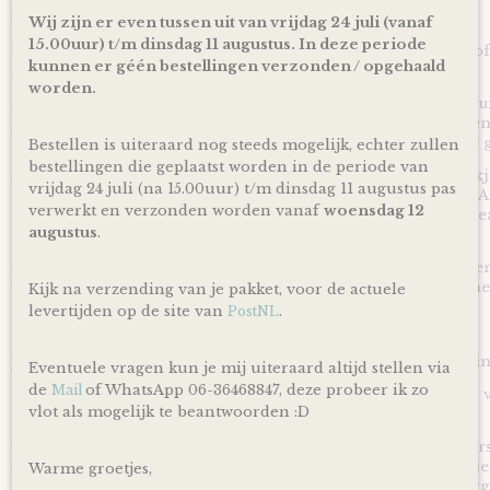
We Owl love Gifts!
Wij zijn er even tussen uit van vrijdag 24 juli (vanaf
15.00uur) t/m dinsdag 11 augustus. In deze periode
Luiers zijn altijd van harte welkom met een baby op komst of
kunnen er géén bestellingen verzonden / opgehaald
papa en mama geworden bent!
worden.
Met deze Luiertaart Happy Horse Tuttle Aap Mickey Clay bru
je een super mooi en vooral bruikbaar kraamcadeau voor ee
of geboorte! Ontzettend handig om te krijgen en leuk om te 
Bestellen is uiteraard nog steeds mogelijk, echter zullen
bestellingen die geplaatst worden in de periode van
Door de mooie combinatie van een heerlijk zacht tuttle doe
vrijdag 24 juli (na 15.00uur) t/m dinsdag 11 augustus pas
roze gekleurde linten is deze Luiertaart Happy Horse Tuttle 
verwerkt en verzonden worden vanaf
woensdag 12
donker Poeder Roze volgens traditie ideaal geschikt om cadea
augustus
.
geboorte van een meisje.
De luiertaart wordt op een kartonnen onderplaat geplaatst en
verpakt door middel van doorzichtig folie en lint, zodat je 
Kijk na verzending van je pakket, voor de actuele
levertijden op de site van
.
PostNL
Ophalen & Verzenden
Je kunt je bestelling dagelijks,
op afspraak
, komen ophalen in
Eventuele vragen kun je mij uiteraard altijd stellen via
de
of WhatsApp 06-36468847, deze probeer ik zo
Mail
Of je laat je bestelling
gratis
binnen Nederland verzenden* vi
vlot als mogelijk te beantwoorden :D
inclusief track en trace code!
Uiteraard is rechtstreeks verzending naar de kersverse ouders
voor de persoonlijke touch kan je een eigen wens of berichtje
Warme groetjes,
achterlaten in het opmerkingen veld bij het bestellen en zorg