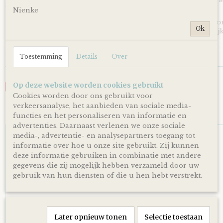
toegevoegd wordt aan je cadeau!
Nienke
*Producten, op voorraad, worden binnen 1-4 werkdagen doo
Ok
levering is afhankelijk van de dienstregeling van PostNL. Kijk
en dagen altijd op de site van PostNL.
Reacties
Toestemming
Details
Over
Op deze website worden cookies gebruikt
Save
Cookies worden door ons gebruikt voor
verkeersanalyse, het aanbieden van sociale media-
Ook interessant
functies en het personaliseren van informatie en
advertenties. Daarnaast verlenen we onze sociale
media-, advertentie- en analysepartners toegang tot
informatie over hoe u onze site gebruikt. Zij kunnen
deze informatie gebruiken in combinatie met andere
gegevens die zij mogelijk hebben verzameld door uw
gebruik van hun diensten of die u hen hebt verstrekt.
Later opnieuw tonen
Selectie toestaan