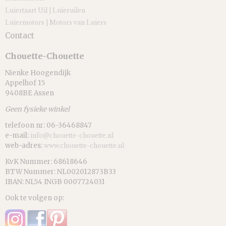
Luiertaart Uil | Luieruilen
Luiermotors | Motors van Luiers
Contact
Chouette-Chouette
Nienke Hoogendijk
Appelhof 15
9408BE Assen
Geen fysieke winkel
telefoon nr: 06-36468847
e-mail:
info@chouette-chouette.nl
web-adres:
www.chouette-chouette.nl
KvK Nummer: 68618646
BTW Nummer: NL002012873B33
IBAN: NL54 INGB 0007724031
Ook te volgen op: