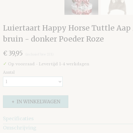
Luiertaart Happy Horse Tuttle Aap
bruin - donker Poeder Roze
€ 39,95
(inclusief btw 21%)
✓
Op voorraad
- Levertijd 1-4 werkdagen
Aantal
IN WINKELWAGEN
Specificaties
Omschrijving
EAN code