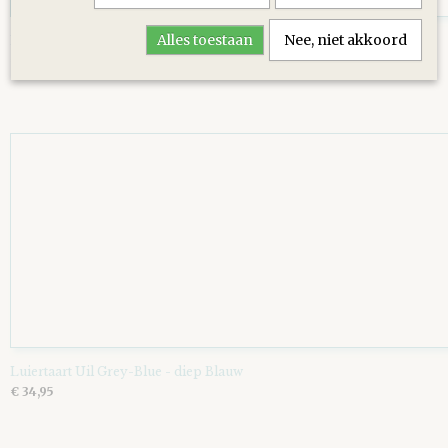
Alles toestaan
Nee, niet akkoord
Luiertaart Basic 64 Beige
€ 39,95
Luiertaart Uil Grey-Blue - diep Blauw
€ 34,95