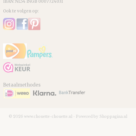
IBAN: NL54 INGB 0007724031
Ook te volgen op:
Betaalmethodes
© 2026 www.chouette-chouette.nl - Powered by Shoppagina.nl