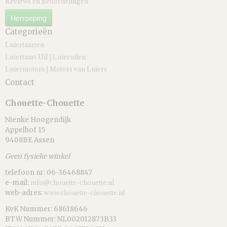
Reviews en Beoordelingen
Herroeping
Categorieën
Luiertaarten
Luiertaart Uil | Luieruilen
Luiermotors | Motors van Luiers
Contact
Chouette-Chouette
Nienke Hoogendijk
Appelhof 15
9408BE Assen
Geen fysieke winkel
telefoon nr: 06-36468847
e-mail:
info@chouette-chouette.nl
web-adres:
www.chouette-chouette.nl
KvK Nummer: 68618646
BTW Nummer: NL002012873B33