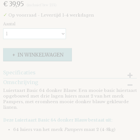
€ 39,95
(inclusief btw 21%)
✓
Op voorraad
- Levertijd 1-4 werkdagen
Aantal
IN WINKELWAGEN
Specificaties
Omschrijving
EAN code
8721073401687
Luiertaart Basic 64 donker Blauw. Een mooie basic luiertaart
opgebouwd met drie lagen luiers maat 2 van het merk
Pampers, met eromheen mooie donker blauw gekleurde
linten.
Deze Luiertaart Basic 64 donker Blauw bestaat uit:
64 luiers van het merk
Pampers
maat 2 (4-8kg)