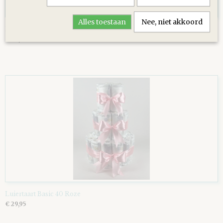
Alles toestaan
Nee, niet akkoord
Luiertaart Uil Grey-Blue - diep Blauw
€ 34,95
Luiertaart Basic 40 Roze
€ 29,95