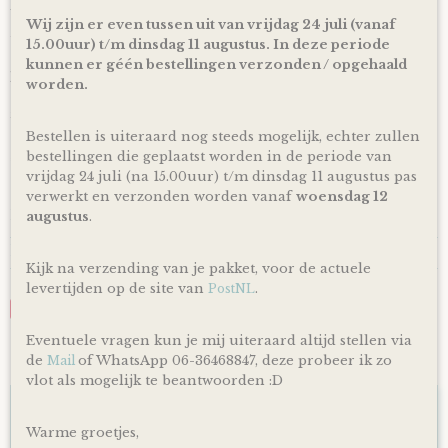
via PostNL pakketservice inclusief track en trace code!
Wij zijn er even tussen uit van vrijdag 24 juli (vanaf
Uiteraard is rechtstreeks verzending naar de kersverse
15.00uur) t/m dinsdag 11 augustus. In deze periode
ouders (to be) ook mogelijk! En voor de persoonlijke touch
kunnen er géén bestellingen verzonden / opgehaald
kan je een eigen wens of berichtje aan de ouders (to be)
worden.
achterlaten in het opmerkingen veld bij het bestellen en zo
zorg ik ervoor dat er een kaartje toegevoegd wordt aan je
cadeau!
Bestellen is uiteraard nog steeds mogelijk, echter zullen
bestellingen die geplaatst worden in de periode van
*Producten, op voorraad, worden binnen 1-4 werkdagen
vrijdag 24 juli (na 15.00uur) t/m dinsdag 11 augustus pas
door ons verzonden! De dag van levering is afhankelijk van
verwerkt en verzonden worden vanaf
woensdag 12
de dienstregeling van PostNL. Kijk voor de actuele
levertijden en dagen altijd op de site van PostNL.
augustus
.
Reacties
Kijk na verzending van je pakket, voor de actuele
levertijden op de site van
.
PostNL
Save
Eventuele vragen kun je mij uiteraard altijd stellen via
de
of WhatsApp 06-36468847, deze probeer ik zo
Mail
Ook interessant
vlot als mogelijk te beantwoorden :D
Warme groetjes,