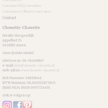
Luiertaart Uil | Luieruilen
Luiermotors | Motors van Luiers
Contact
Chouette-Chouette
Nienke Hoogendijk
Appelhof 15
9408BE Assen
Geen fysieke winkel
telefoon nr: 06-36468847
e-mail:
info@chouette-chouette.nl
web-adres:
www.chouette-chouette.nl
KvK Nummer: 68618646
BTW Nummer: NL002012873B33
IBAN: NL54 INGB 0007724031
Ook te volgen op: