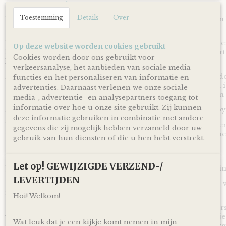
We Owl love Gifts!
Toestemming
Details
Over
Luiers en monddoekjes zijn altijd van harte welkom met een
net kersverse papa en mama geworden bent!
Met deze Luiertaart Beren clay Bruin - Groen heb je een sup
Op deze website worden cookies gebruikt
kraamcadeau voor een zwangerschap, babyshower of geboort
Cookies worden door ons gebruikt voor
krijgen en leuk om te geven!
verkeersanalyse, het aanbieden van sociale media-
Door de mooie combinatie van clay bruin gekleurde monddo
functies en het personaliseren van informatie en
gekleurde linten is deze Luiertaart Beren clay Bruin - Groen 
advertenties. Daarnaast verlenen we onze sociale
geven bij de komst of geboorte van zowel een jongen als van 
media-, advertentie- en analysepartners toegang tot
informatie over hoe u onze site gebruikt. Zij kunnen
Een ideaal cadeau dus voor wanneer het geslacht van de baby 
deze informatie gebruiken in combinatie met andere
De luiertaart wordt op een kartonnen onderplaat geplaatst en
gegevens die zij mogelijk hebben verzameld door uw
verpakt door middel van doorzichtig folie en lint, zodat je 
gebruik van hun diensten of die u hen hebt verstrekt.
Ophalen & Verzenden
Let op! GEWIJZIGDE VERZEND-/
Je kunt je bestelling dagelijks,
op afspraak
, komen ophalen in
LEVERTIJDEN
Of je laat je bestelling
gratis
binnen Nederland verzenden* vi
inclusief track en trace code!
Hoi! Welkom!
Uiteraard is rechtstreeks verzending naar de kersverse ouders
voor de persoonlijke touch kan je een eigen wens of berichtje
Wat leuk dat je een kijkje komt nemen in mijn
achterlaten in het opmerkingen veld bij het bestellen en zorg