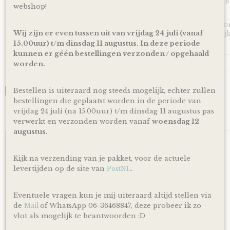
webshop!
toegevoegd wordt aan je cadeau!
*Producten, op voorraad, worden binnen 1-4 werkdagen doo
Wij zijn er even tussen uit van vrijdag 24 juli (vanaf
levering is afhankelijk van de dienstregeling van PostNL. Kijk
en dagen altijd op de site van PostNL..
15.00uur) t/m dinsdag 11 augustus. In deze periode
kunnen er géén bestellingen verzonden / opgehaald
Reacties
worden.
Bestellen is uiteraard nog steeds mogelijk, echter zullen
Save
bestellingen die geplaatst worden in de periode van
vrijdag 24 juli (na 15.00uur) t/m dinsdag 11 augustus pas
Ook interessant
verwerkt en verzonden worden vanaf
woensdag 12
augustus
.
Kijk na verzending van je pakket, voor de actuele
levertijden op de site van
.
PostNL
Eventuele vragen kun je mij uiteraard altijd stellen via
de
of WhatsApp 06-36468847, deze probeer ik zo
Mail
vlot als mogelijk te beantwoorden :D