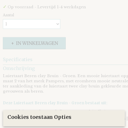
✓
Op voorraad
- Levertijd 1-4 werkdagen
Aantal
IN WINKELWAGEN
Specificaties
Omschrijving
EAN code
8721073404251
Luiertaart Beren clay Bruin - Groen. Een mooie luiertaart op
maat 2 van het merk Pampers, met eromheen mooie neutrale 
ter aankleding van de luiertaart twee clay bruin gekleurde 
gevouwen als beren.
Deze Luiertaart Beren clay Bruin - Groen bestaat uit:
40 luiers van het merk
Pampers
maat 2 (4-8kg)
Cookies toestaan Opties
Twee clay bruin gekleurde monddoekjes | spuugdoekjes |