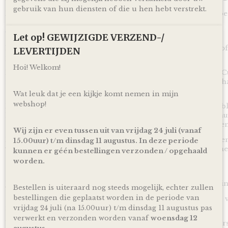
gebruik van hun diensten of die u hen hebt verstrekt.
Raadpleeg voor gebruik en het wassen altijd eerst het waslabel
We Owl love Gifts!
Let op! GEWIJZIGDE VERZEND-/
Luiers zijn altijd van harte welkom met een baby op komst of
LEVERTIJDEN
papa en mama geworden bent!
Hoi! Welkom!
Met deze Luiertaart Bunnies By The Bay Speenknuffel Beer C
mooi en vooral bruikbaar kraamcadeau voor een zwangerscha
Ontzettend handig om te krijgen en leuk om te geven!
Wat leuk dat je een kijkje komt nemen in mijn
webshop!
Door de mooie combinatie van een mooie speenknuffel en bla
Luiertaart Bunnies By The Bay Speenknuffel Beer Cubby Blauw
geschikt om cadeau te geven bij de komst of geboorte van ee
Wij zijn er even tussen uit van vrijdag 24 juli (vanaf
De luiertaart wordt op een kartonnen onderplaat geplaatst en
15.00uur) t/m dinsdag 11 augustus. In deze periode
verpakt door middel van doorzichtig folie en lint, zodat je 
kunnen er géén bestellingen verzonden / opgehaald
worden.
Ophalen & Verzenden
Je kunt je bestelling dagelijks,
op afspraak
, komen ophalen in
Bestellen is uiteraard nog steeds mogelijk, echter zullen
bestellingen die geplaatst worden in de periode van
Of je laat je bestelling
gratis
binnen Nederland verzenden* vi
inclusief track en trace code!
vrijdag 24 juli (na 15.00uur) t/m dinsdag 11 augustus pas
verwerkt en verzonden worden vanaf
woensdag 12
Uiteraard is rechtstreeks verzending naar de kersverse ouders