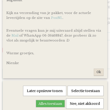
augustus
.
voor de persoonlijke touch kan je een eigen wens of berichtje
achterlaten in het opmerkingen veld bij het bestellen en zorg
toegevoegd wordt aan je cadeau!
Kijk na verzending van je pakket, voor de actuele
levertijden op de site van
.
PostNL
*Producten, op voorraad, worden binnen 1-4 werkdagen doo
levering is afhankelijk van de dienstregeling van PostNL. Kijk
en dagen altijd op de site van PostNL.
Eventuele vragen kun je mij uiteraard altijd stellen via
Reacties
de
of WhatsApp 06-36468847, deze probeer ik zo
Mail
vlot als mogelijk te beantwoorden :D
Save
Warme groetjes,
Nienke
Ook interessant
Ok
Later opnieuw tonen
Selectie toestaan
Alles toestaan
Nee, niet akkoord