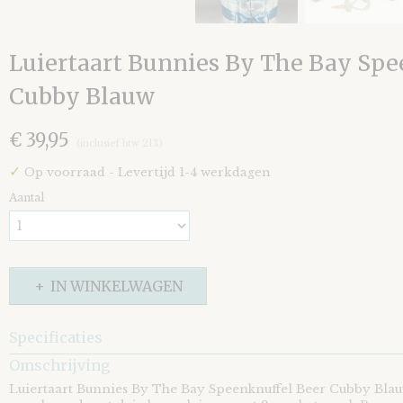
Luiertaart Bunnies By The Bay Spe
Cubby Blauw
€ 39,95
(inclusief btw 21%)
✓
Op voorraad
- Levertijd 1-4 werkdagen
Aantal
IN WINKELWAGEN
Specificaties
Omschrijving
EAN code
8721073404831
Luiertaart Bunnies By The Bay Speenknuffel Beer Cubby Blau