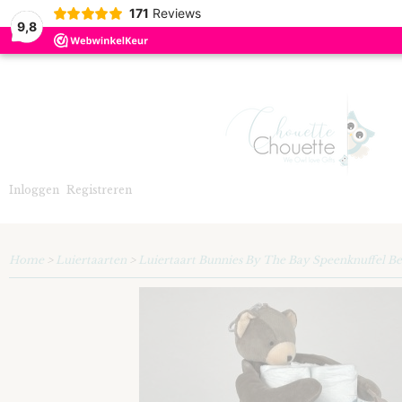
171
Reviews
9,8
Inloggen
Registreren
Home
>
Luiertaarten
>
Luiertaart Bunnies By The Bay Speenknuffel B