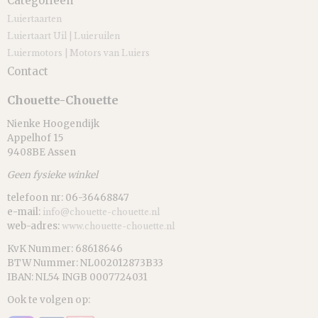
Categorieën
Luiertaarten
Luiertaart Uil | Luieruilen
Luiermotors | Motors van Luiers
Contact
Chouette-Chouette
Nienke Hoogendijk
Appelhof 15
9408BE Assen
Geen fysieke winkel
telefoon nr: 06-36468847
e-mail:
info@chouette-chouette.nl
web-adres:
www.chouette-chouette.nl
KvK Nummer: 68618646
BTW Nummer: NL002012873B33
IBAN: NL54 INGB 0007724031
Ook te volgen op: