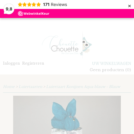
×
171
Reviews
9,8
Inloggen
Registreren
UW WINKELWAGEN
Geen producten
(0)
Home
>
Luiertaarten
>
Luiertaart Konijnen Aqua blauw - Blauw