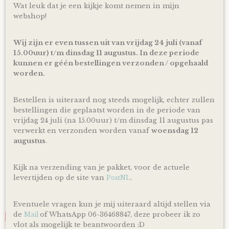
Wat leuk dat je een kijkje komt nemen in mijn
webshop!
Ophalen & Verzenden
Je kunt je bestelling dagelijks,
op afspraak
, komen ophalen
in Kloosterveen Assen.
Wij zijn er even tussen uit van vrijdag 24 juli (vanaf
15.00uur) t/m dinsdag 11 augustus. In deze periode
Of je laat je bestelling
gratis
binnen Nederland verzenden*
kunnen er géén bestellingen verzonden / opgehaald
via PostNL pakketservice inclusief track en trace code!
worden.
Uiteraard is rechtstreeks verzending naar de kersverse
ouders (to be) ook mogelijk! En voor de persoonlijke touch
kan je een eigen wens of berichtje aan de ouders (to be)
Bestellen is uiteraard nog steeds mogelijk, echter zullen
achterlaten in het opmerkingen veld bij het bestellen en
bestellingen die geplaatst worden in de periode van
zorg ik ervoor dat er een kaartje toegevoegd wordt aan je
vrijdag 24 juli (na 15.00uur) t/m dinsdag 11 augustus pas
cadeau!
verwerkt en verzonden worden vanaf
woensdag 12
augustus
.
*Producten, op voorraad, worden binnen 1-4 werkdagen
door ons verzonden! De dag van levering is afhankelijk van
de dienstregeling van PostNL. Kijk voor de actuele
Kijk na verzending van je pakket, voor de actuele
levertijden en dagen altijd op de site van PostNL.
levertijden op de site van
.
PostNL
Reacties
Eventuele vragen kun je mij uiteraard altijd stellen via
de
of WhatsApp 06-36468847, deze probeer ik zo
Mail
Save
vlot als mogelijk te beantwoorden :D