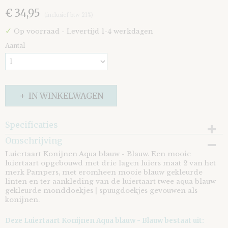
€ 34,95
(inclusief btw 21%)
✓
Op voorraad
- Levertijd 1-4 werkdagen
Aantal
IN WINKELWAGEN
Specificaties
Omschrijving
EAN code
8721073405951
Luiertaart Konijnen Aqua blauw - Blauw. Een mooie
luiertaart opgebouwd met drie lagen luiers maat 2 van het
merk Pampers, met eromheen mooie blauw gekleurde
linten en ter aankleding van de luiertaart twee aqua blauw
gekleurde monddoekjes | spuugdoekjes gevouwen als
konijnen.
Deze Luiertaart Konijnen Aqua blauw - Blauw bestaat uit: