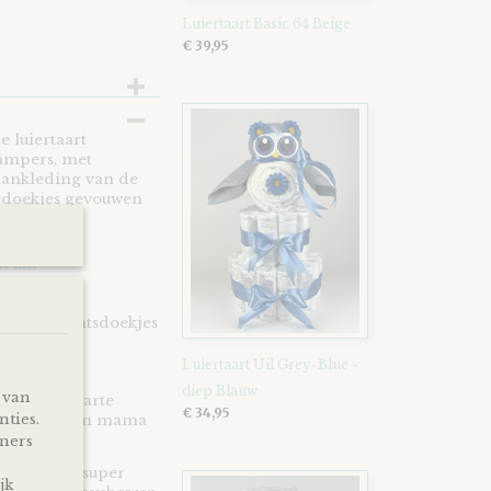
Luiertaart Basic 64 Beige
€ 39,95
 luiertaart
Pampers, met
aankleding van de
ugdoekjes gevouwen
 uit:
es | gezichtsdoekjes
Luiertaart Uil Grey-Blue -
diep Blauw
 van
ltijd van harte
€ 34,95
nties.
verse papa en mama
tners
heb je een super
jk