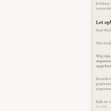
hebben v
verstrekt
Let o
Hoi! We
Wat leuk
Wij zijn
augustus
opgehaa
Bestelle
geplaats
augustu
Kijk na 
.
PostNL