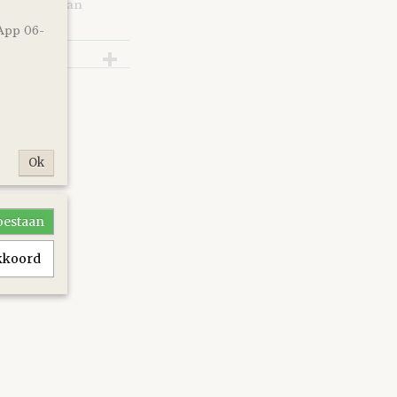
op de site van
App 06-
Ok
toestaan
akkoord