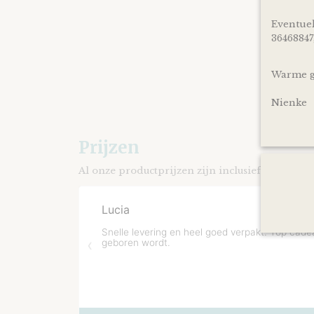
Eventuel
36468847
Warme gr
Nienke
Prijzen
Al onze productprijzen zijn inclusief BTW.