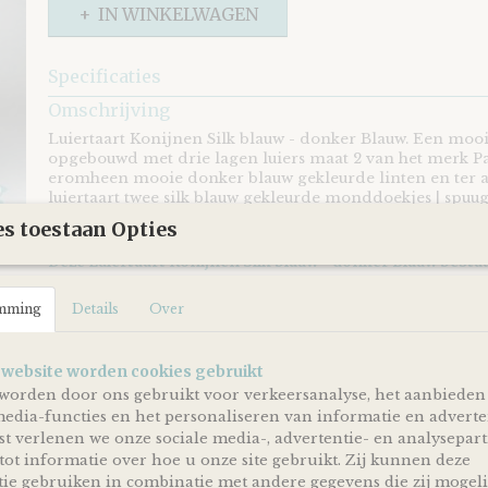
IN WINKELWAGEN
Specificaties
EAN code
8721073408730
Omschrijving
Luiertaart Konijnen Silk blauw - donker Blauw. Een mooie
opgebouwd met drie lagen luiers maat 2 van het merk 
eromheen mooie donker blauw gekleurde linten en ter 
luiertaart twee silk blauw gekleurde monddoekjes | spu
als konijnen.
s toestaan Opties
Deze Luiertaart Konijnen Silk blauw - donker Blauw bestaat
40 luiers van het merk
Pampers
maat 2 (4-8kg)
mming
Details
Over
Twee silk blauw gekleurde monddoekjes | spuugdoekj
We Owl love Gifts!
 website worden cookies gebruikt
worden door ons gebruikt voor verkeersanalyse, het aanbieden
Luiers en monddoekjes heb je nooit genoeg en zijn dus a
media-functies en het personaliseren van informatie en adverte
welkom met een baby op komst of wanneer je net kers
geworden bent!
t verlenen we onze sociale media-, advertentie- en analysepar
tot informatie over hoe u onze site gebruikt. Zij kunnen deze
Met deze Luiertaart Konijnen Silk blauw - donker Blauw 
ie gebruiken in combinatie met andere gegevens die zij mogeli