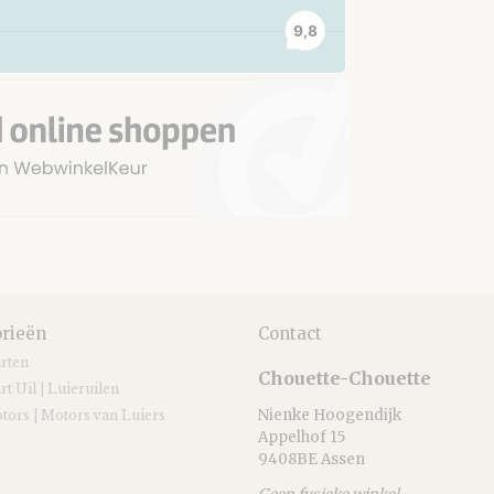
rieën
Contact
arten
Chouette-Chouette
rt Uil | Luieruilen
Nienke Hoogendijk
tors | Motors van Luiers
Appelhof 15
9408BE Assen