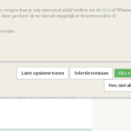
PostNL. Kijk voor de actuele levertijden en dagen altijd 
PostNL.
e vragen kun je mij uiteraard altijd stellen via de
of Whats
Mail
, deze probeer ik zo vlot als mogelijk te beantwoorden :D
Reacties
oetjes,
Save
Later opnieuw tonen
Selectie toestaan
Alles 
Nee, niet 