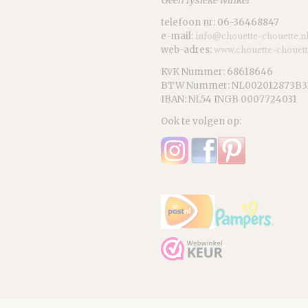
Geen fysieke winkel
telefoon nr: 06-36468847
e-mail:
info@chouette-chouette.n
web-adres:
www.chouette-chouett
KvK Nummer: 68618646
BTW Nummer: NL002012873B3
IBAN: NL54 INGB 0007724031
Ook te volgen op: