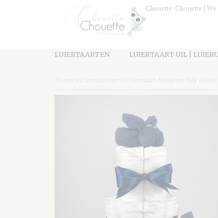
Chouette-Chouette | We 
LUIERTAARTEN
LUIERTAART UIL | LUIER
Home
>
Luiertaarten
>
Luiertaart Konijnen Silk blauw