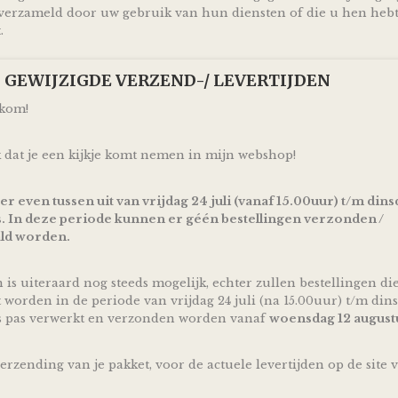
mooi en vooral bruikbaar kraamcadeau voor een zwang
erzameld door uw gebruik van hun diensten of die u hen heb
of geboorte! Ontzettend handig om te krijgen en leuk o
.
Door de mooie combinatie van silk blauw gekleurde m
donker blauw gekleurde linten is deze Luiertaart Konijne
donker Blauw volgens traditite ideaal geschikt om cadeau
p! GEWIJZIGDE VERZEND-/ LEVERTIJDEN
komst of geboorte van een jongen.
lkom!
De luiertaart wordt op een kartonnen onderplaat geplaat
netjes als cadeau verpakt door middel van doorzichtig fol
hem direct cadeau kunt doen!
 dat je een kijkje komt nemen in mijn webshop!
Ophalen & Verzenden
 er even tussen uit van vrijdag 24 juli (vanaf 15.00uur) t/m dins
Je kunt je bestelling dagelijks,
op afspraak
, komen ophal
. In deze periode kunnen er géén bestellingen verzonden /
Assen.
ld worden.
Of je laat je bestelling
gratis
binnen Nederland verzende
pakketservice inclusief track en trace code!
n is uiteraard nog steeds mogelijk, echter zullen bestellingen di
Uiteraard is rechtstreeks verzending naar de kersverse o
t worden in de periode van vrijdag 24 juli (na 15.00uur) t/m dins
mogelijk! En voor de persoonlijke touch kan je een eigen
s pas verwerkt en verzonden worden vanaf
woensdag 12 august
aan de ouders (to be) achterlaten in het opmerkingen vel
en zorg ik ervoor dat er een kaartje toegevoegd wordt aa
verzending van je pakket, voor de actuele levertijden op de site 
*Producten, op voorraad, worden binnen 1-4 werkdagen
verzonden! De dag van levering is afhankelijk van de di