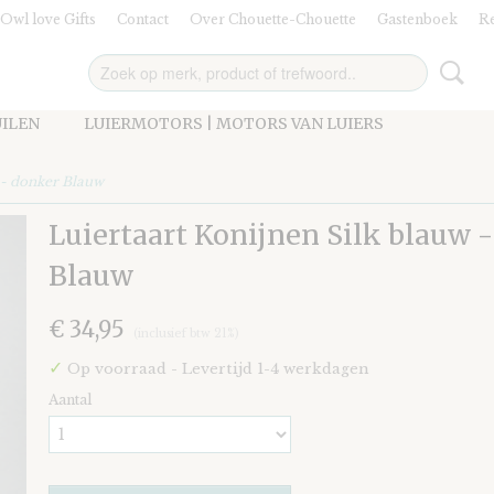
Owl love Gifts
Contact
Over Chouette-Chouette
Gastenboek
Re
UILEN
LUIERMOTORS | MOTORS VAN LUIERS
 - donker Blauw
Luiertaart Konijnen Silk blauw 
Blauw
€ 34,95
(inclusief btw 21%)
✓
Op voorraad
- Levertijd 1-4 werkdagen
Aantal