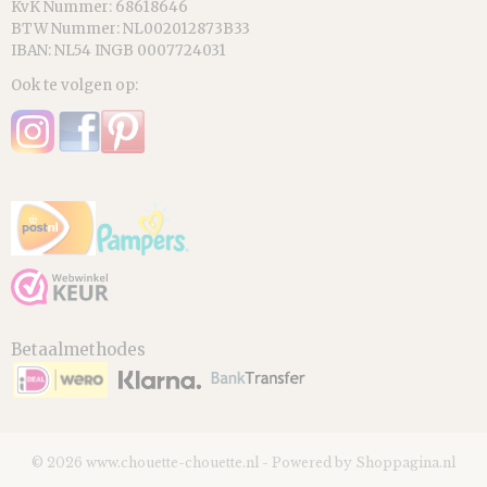
KvK Nummer: 68618646
BTW Nummer: NL002012873B33
IBAN: NL54 INGB 0007724031
Ook te volgen op:
Betaalmethodes
© 2026 www.chouette-chouette.nl - Powered by Shoppagina.nl