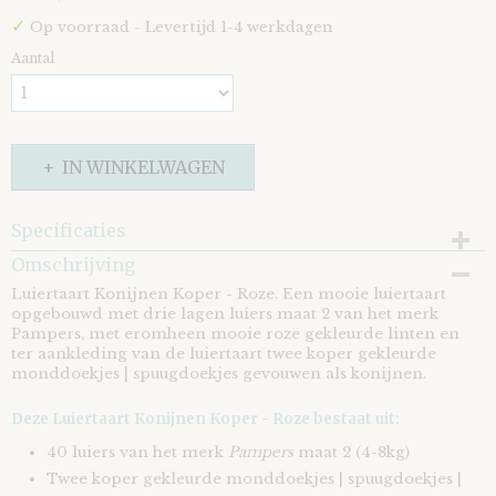
✓
Op voorraad
- Levertijd 1-4 werkdagen
Aantal
IN WINKELWAGEN
Specificaties
Omschrijving
EAN code
8721073408266
Luiertaart Konijnen Koper - Roze. Een mooie luiertaart
opgebouwd met drie lagen luiers maat 2 van het merk
Pampers, met eromheen mooie roze gekleurde linten en
ter aankleding van de luiertaart twee koper gekleurde
monddoekjes | spuugdoekjes gevouwen als konijnen.
Deze Luiertaart Konijnen Koper - Roze bestaat uit:
40 luiers van het merk
Pampers
maat 2 (4-8kg)
Twee koper gekleurde monddoekjes | spuugdoekjes |