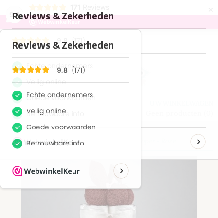
×
171
Reviews
9,8
Inloggen
Registreren
UW WINKELWAGEN
Geen producten
(0)
Home
>
Luiertaarten
>
Luiertaart Konijnen Koper - Roze