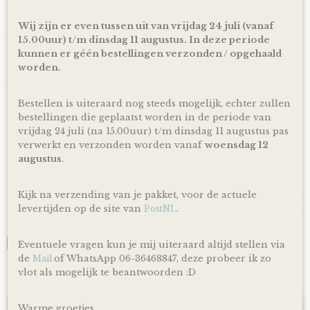
in Kloosterveen Assen.
Of je laat je bestelling
gratis
binnen Nederland verzenden*
Wij zijn er even tussen uit van vrijdag 24 juli (vanaf
via PostNL pakketservice inclusief track en trace code!
15.00uur) t/m dinsdag 11 augustus. In deze periode
kunnen er géén bestellingen verzonden / opgehaald
Uiteraard is rechtstreeks verzending naar de kersverse
worden.
ouders (to be) ook mogelijk! En voor de persoonlijke touch
kan je een eigen wens of berichtje aan de ouders (to be)
achterlaten in het opmerkingen veld bij het bestellen en
Bestellen is uiteraard nog steeds mogelijk, echter zullen
zorg ik ervoor dat er een kaartje toegevoegd wordt aan je
bestellingen die geplaatst worden in de periode van
cadeau!
vrijdag 24 juli (na 15.00uur) t/m dinsdag 11 augustus pas
*Producten, op voorraad, worden binnen 1-4 werkdagen
verwerkt en verzonden worden vanaf
woensdag 12
door ons verzonden! De dag van levering is afhankelijk van
augustus
.
de dienstregeling van PostNL. Kijk voor de actuele
levertijden en dagen altijd op de site van PostNL.
Kijk na verzending van je pakket, voor de actuele
Reacties
levertijden op de site van
.
PostNL
Save
Eventuele vragen kun je mij uiteraard altijd stellen via
de
of WhatsApp 06-36468847, deze probeer ik zo
Mail
vlot als mogelijk te beantwoorden :D
Ook interessant
Warme groetjes,