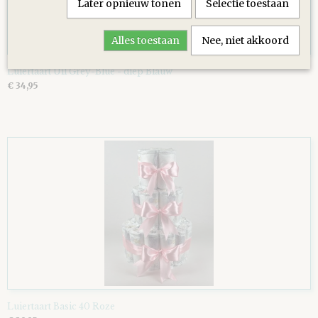
Later opnieuw tonen
Selectie toestaan
Alles toestaan
Nee, niet akkoord
Luiertaart Uil Grey-Blue - diep Blauw
€ 34,95
Luiertaart Basic 40 Roze