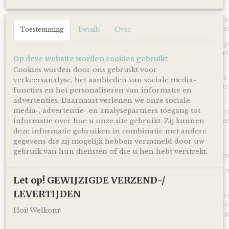
We Owl love Gifts!
Luiers en monddoekjes kan je nooit genoeg hebben en zijn a
een baby op komst of wanneer je net kersverse papa en ma
Toestemming
Details
Over
Met deze Luiertaart Olifant Aqua blauw - Beige heb je een su
kraamcadeau voor een zwangerschap, babyshower of geboort
Op deze website worden cookies gebruikt
krijgen en leuk om te geven!
Cookies worden door ons gebruikt voor
Door de combinatie van aqua blauw gekleurde monddoekjes 
verkeersanalyse, het aanbieden van sociale media-
linten is deze Luiertaart Olifant Aqua blauw - Beige volgens t
functies en het personaliseren van informatie en
cadeau te geven bij de komst of geboorte van een jongen
advertenties. Daarnaast verlenen we onze sociale
media-, advertentie- en analysepartners toegang tot
De luiertaart wordt op een kartonnen onderplaat geplaatst en
verpakt door middel van doorzichtig folie en lint, zodat je 
informatie over hoe u onze site gebruikt. Zij kunnen
deze informatie gebruiken in combinatie met andere
Ophalen & Verzenden
gegevens die zij mogelijk hebben verzameld door uw
gebruik van hun diensten of die u hen hebt verstrekt.
Je kunt je bestelling dagelijks,
op afspraak
, komen ophalen in
Of je laat je bestelling
gratis
binnen Nederland verzenden* vi
Let op! GEWIJZIGDE VERZEND-/
inclusief track en trace code!
LEVERTIJDEN
Uiteraard is rechtstreeks verzending naar de kersverse ouders
voor de persoonlijke touch kan je een eigen wens of berichtje
Hoi! Welkom!
achterlaten in het opmerkingen veld bij het bestellen en zorg
toegevoegd wordt aan je cadeau!