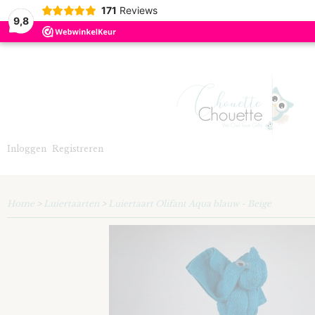
171
Reviews
9,8
Inloggen
Registreren
Home
>
Luiertaarten
>
Luiertaart Olifant Aqua blauw - Beige