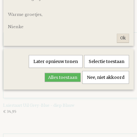
Luiertaart Basic 64 Beige
€ 39,95
Warme groetjes,
Nienke
Ok
Later opnieuw tonen
Selectie toestaan
Alles toestaan
Nee, niet akkoord
Luiertaart Uil Grey-Blue - diep Blauw
€ 34,95