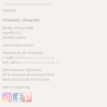
Luiermotors | Motors van Luiers
Contact
Chouette-Chouette
Nienke Hoogendijk
Appelhof 15
9408BE Assen
Geen fysieke winkel
telefoon nr: 06-36468847
e-mail:
info@chouette-chouette.nl
web-adres:
www.chouette-chouette.nl
KvK Nummer: 68618646
BTW Nummer: NL002012873B33
IBAN: NL54 INGB 0007724031
Ook te volgen op: