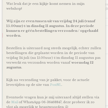
Wat leuk dat je een kijkje komt nemen in mijn
*Producten, op voorraad, worden binnen 1-4 werkdagen doo
levering is afhankelijk van de dienstregeling van PostNL. Kijk
webshop!
en dagen altijd op de site van PostNL.
Reacties
Wij zijn er even tussen uit van vrijdag 24 juli (vanaf
15.00uur) t/m dinsdag 11 augustus. In deze periode
kunnen er géén bestellingen verzonden / opgehaald
worden.
Save
Bestellen is uiteraard nog steeds mogelijk, echter zullen
Ook interessant
bestellingen die geplaatst worden in de periode van
vrijdag 24 juli (na 15.00uur) t/m dinsdag 11 augustus pas
verwerkt en verzonden worden vanaf
woensdag 12
augustus
.
Kijk na verzending van je pakket, voor de actuele
levertijden op de site van
.
PostNL
Eventuele vragen kun je mij uiteraard altijd stellen via
de
of WhatsApp 06-36468847, deze probeer ik zo
Mail
vlot als mogelijk te beantwoorden :D