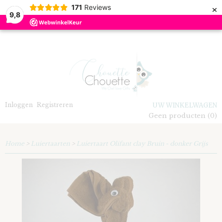
×
171
Reviews
9,8
Inloggen
Registreren
UW WINKELWAGEN
Geen producten
(0)
Home
>
Luiertaarten
>
Luiertaart Olifant clay Bruin - donker Grijs