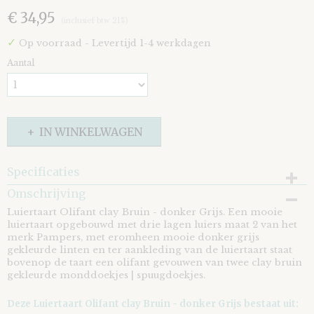
€ 34,95
(inclusief btw 21%)
✓
Op voorraad
- Levertijd 1-4 werkdagen
Aantal
IN WINKELWAGEN
Specificaties
Omschrijving
EAN code
8721073412171
Luiertaart Olifant clay Bruin - donker Grijs. Een mooie
luiertaart opgebouwd met drie lagen luiers maat 2 van het
merk Pampers, met eromheen mooie donker grijs
gekleurde linten en ter aankleding van de luiertaart staat
bovenop de taart een olifant gevouwen van twee clay bruin
gekleurde monddoekjes | spuugdoekjes.
Deze Luiertaart Olifant clay Bruin - donker Grijs bestaat uit: