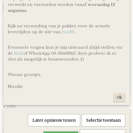
verwerkt en verzonden worden vanaf
woensdag 12
Save
augustus
.
Ook interessant
Kijk na verzending van je pakket, voor de actuele
levertijden op de site van
.
PostNL
Eventuele vragen kun je mij uiteraard altijd stellen via
de
of WhatsApp 06-36468847, deze probeer ik zo
Mail
vlot als mogelijk te beantwoorden :D
Warme groetjes,
Nienke
Ok
Luiertaart Basic 64 Beige
€ 39,95
Later opnieuw tonen
Selectie toestaan