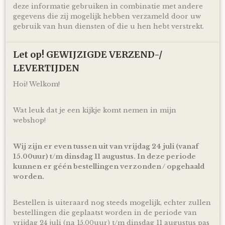
en uiteraard netjes als cadeau verpakt door middel van
deze informatie gebruiken in combinatie met andere
doorzichtig folie en lint, zodat je hem direct cadeau kunt
gegevens die zij mogelijk hebben verzameld door uw
doen!
gebruik van hun diensten of die u hen hebt verstrekt.
Ophalen & Verzenden
Let op! GEWIJZIGDE VERZEND-/
Je kunt je bestelling dagelijks,
op afspraak
, komen ophalen
in Kloosterveen Assen.
LEVERTIJDEN
Of je laat je bestelling
gratis
binnen Nederland verzenden*
Hoi! Welkom!
via PostNL pakketservice inclusief track en trace code!
Uiteraard is rechtstreeks verzending naar de kersverse
Wat leuk dat je een kijkje komt nemen in mijn
ouders (to be) ook mogelijk! En voor de persoonlijke touch
webshop!
kan je een eigen wens of berichtje aan de ouders (to be)
achterlaten in het opmerkingen veld bij het bestellen en
zorg ik ervoor dat er een kaartje toegevoegd wordt aan je
Wij zijn er even tussen uit van vrijdag 24 juli (vanaf
cadeau!
15.00uur) t/m dinsdag 11 augustus. In deze periode
*Producten, op voorraad, worden binnen 1-4 werkdagen
kunnen er géén bestellingen verzonden / opgehaald
door ons verzonden! De dag van levering is afhankelijk van
worden.
de dienstregeling van PostNL. Kijk voor de actuele
levertijden en dagen altijd op de site van PostNL.
Bestellen is uiteraard nog steeds mogelijk, echter zullen
Reacties
bestellingen die geplaatst worden in de periode van
vrijdag 24 juli (na 15.00uur) t/m dinsdag 11 augustus pas