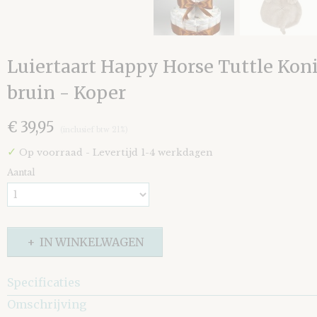
Luiertaart Happy Horse Tuttle Koni
bruin - Koper
€ 39,95
(inclusief btw 21%)
✓
Op voorraad
- Levertijd 1-4 werkdagen
Aantal
IN WINKELWAGEN
Specificaties
Omschrijving
EAN code