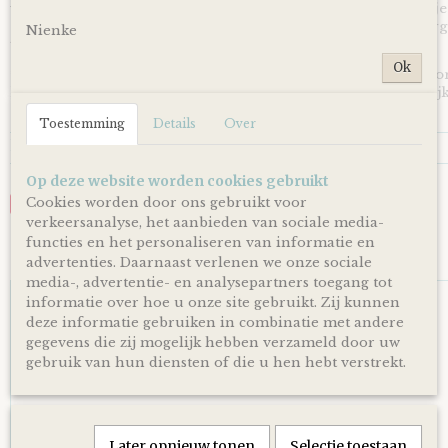
voor de persoonlijke touch kan je een eigen wens of berichtje
achterlaten in het opmerkingen veld bij het bestellen en zorg
Nienke
toegevoegd wordt aan je cadeau!
Ok
*Producten, op voorraad, worden binnen 1-4 werkdagen doo
levering is afhankelijk van de dienstregeling van PostNL. Kijk
en dagen altijd op de site van PostNL.
Toestemming
Details
Over
Reacties
Op deze website worden cookies gebruikt
Cookies worden door ons gebruikt voor
Save
verkeersanalyse, het aanbieden van sociale media-
functies en het personaliseren van informatie en
Ook interessant
advertenties. Daarnaast verlenen we onze sociale
media-, advertentie- en analysepartners toegang tot
informatie over hoe u onze site gebruikt. Zij kunnen
deze informatie gebruiken in combinatie met andere
gegevens die zij mogelijk hebben verzameld door uw
gebruik van hun diensten of die u hen hebt verstrekt.
Later opnieuw tonen
Selectie toestaan