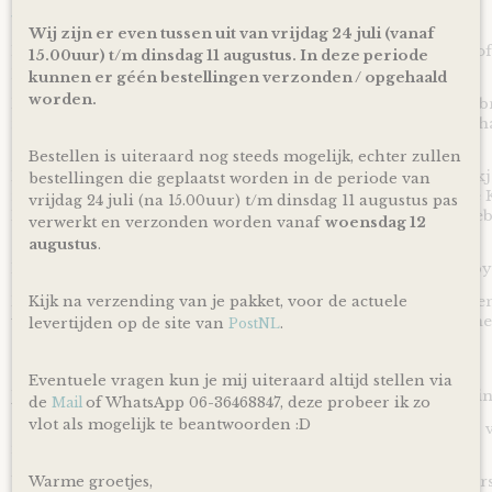
We Owl love Gifts!
Wij zijn er even tussen uit van vrijdag 24 juli (vanaf
Luiers zijn altijd van harte welkom met een baby op komst of
15.00uur) t/m dinsdag 11 augustus. In deze periode
papa en mama geworden bent!
kunnen er géén bestellingen verzonden / opgehaald
worden.
Met deze Luiertaart Happy Horse Tuttle Konijn Richie Clay b
mooi en vooral bruikbaar kraamcadeau voor een zwangerscha
Ontzettend handig om te krijgen en leuk om te geven!
Bestellen is uiteraard nog steeds mogelijk, echter zullen
Door de mooie combinatie van een heerlijk zacht tuttle doekj
bestellingen die geplaatst worden in de periode van
roest gekleurde linten is deze Luiertaart Happy Horse Tuttle 
vrijdag 24 juli (na 15.00uur) t/m dinsdag 11 augustus pas
Koper ideaal geschikt om cadeau te geven bij de komst of ge
verwerkt en verzonden worden vanaf
woensdag 12
als van een meisje.
augustus
.
Een ideaal cadeau dus voor wanneer het geslacht van de baby 
De luiertaart wordt op een kartonnen onderplaat geplaatst en
Kijk na verzending van je pakket, voor de actuele
verpakt door middel van doorzichtig folie en lint, zodat je 
levertijden op de site van
.
PostNL
Ophalen & Verzenden
Eventuele vragen kun je mij uiteraard altijd stellen via
Je kunt je bestelling dagelijks,
op afspraak
, komen ophalen in
de
of WhatsApp 06-36468847, deze probeer ik zo
Mail
vlot als mogelijk te beantwoorden :D
Of je laat je bestelling
gratis
binnen Nederland verzenden* vi
inclusief track en trace code!
Uiteraard is rechtstreeks verzending naar de kersverse ouders
Warme groetjes,