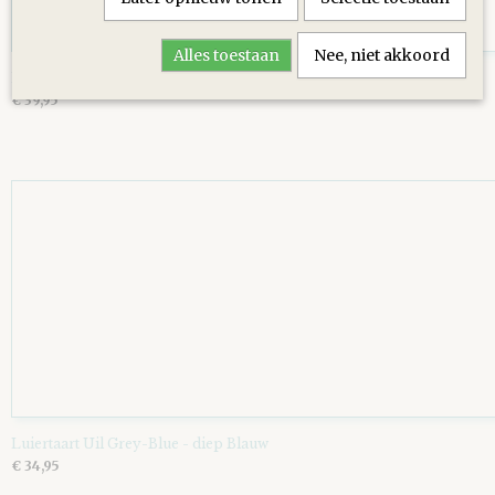
Alles toestaan
Nee, niet akkoord
Luiertaart Basic 64 Beige
€ 39,95
Luiertaart Uil Grey-Blue - diep Blauw
€ 34,95