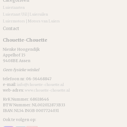
Categorieën
Luiertaarten
Luiertaart Uil | Luieruilen
Luiermotors | Motors van Luiers
Contact
Chouette-Chouette
Nienke Hoogendijk
Appelhof 15
9408BE Assen
Geen fysieke winkel
telefoon nr: 06-36468847
e-mail:
info@chouette-chouette.nl
web-adres:
www.chouette-chouette.nl
KvK Nummer: 68618646
BTW Nummer: NL002012873B33
IBAN: NL54 INGB 0007724031
Ook te volgen op: