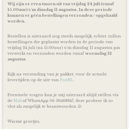
traditie ideaal geschikt om cadeau te geven bij de komst of
Wij zijn er even tussen uit van vrijdag 24 juli (vanaf
geboorte van een meisje.
15.00uur) t/m dinsdag 11 augustus. In deze periode
De luiertaart wordt op een kartonnen onderplaat geplaatst
kunnen er géén bestellingen verzonden / opgehaald
en uiteraard netjes als cadeau verpakt door middel van
worden.
doorzichtig folie en lint, zodat je hem direct cadeau kunt
doen!
Bestellen is uiteraard nog steeds mogelijk, echter zullen
Ophalen & Verzenden
bestellingen die geplaatst worden in de periode van
vrijdag 24 juli (na 15.00uur) t/m dinsdag 11 augustus pas
Je kunt je bestelling dagelijks,
op afspraak
, komen ophalen
verwerkt en verzonden worden vanaf
woensdag 12
in Kloosterveen Assen.
augustus
.
Of je laat je bestelling
gratis
binnen Nederland verzenden*
via PostNL pakketservice inclusief track en trace code!
Kijk na verzending van je pakket, voor de actuele
Uiteraard is rechtstreeks verzending naar de kersverse
levertijden op de site van
.
PostNL
ouders (to be) ook mogelijk! En voor de persoonlijke touch
kan je een eigen wens of berichtje aan de ouders (to be)
achterlaten in het opmerkingen veld bij het bestellen en
Eventuele vragen kun je mij uiteraard altijd stellen via
zorg ik ervoor dat er een kaartje toegevoegd wordt aan je
de
of WhatsApp 06-36468847, deze probeer ik zo
Mail
cadeau!
vlot als mogelijk te beantwoorden :D
*Producten, op voorraad, worden binnen 1-4 werkdagen
door ons verzonden! De dag van levering is afhankelijk van
Warme groetjes,
de dienstregeling van PostNL. Kijk voor de actuele
levertijden en dagen altijd op de site van PostNL.