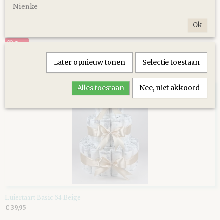
Nienke
Reacties
Ok
Save
Later opnieuw tonen
Selectie toestaan
Ook interessant
Alles toestaan
Nee, niet akkoord
Luiertaart Basic 64 Beige
€ 39,95