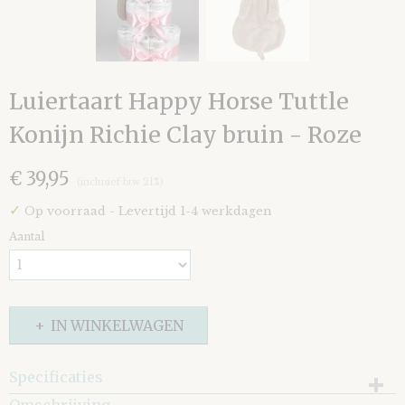
Luiertaart Happy Horse Tuttle
Konijn Richie Clay bruin - Roze
€ 39,95
(inclusief btw 21%)
✓
Op voorraad
- Levertijd 1-4 werkdagen
Aantal
IN WINKELWAGEN
Specificaties
EAN code