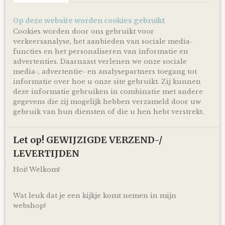
allerkleinsten!
Op deze website worden cookies gebruikt
Dit prachtige knuffeldoekje | tutteldoekje is niet alleen
Cookies worden door ons gebruikt voor
super zacht, maar houdt ook nog eens makkelijk vast aan
zijn oren of armen!
verkeersanalyse, het aanbieden van sociale media-
functies en het personaliseren van informatie en
Kan gewassen worden in de wasmachine op maximaal 30°
advertenties. Daarnaast verlenen we onze sociale
fijnwas
media-, advertentie- en analysepartners toegang tot
Raadpleeg voor gebruik en het wassen altijd eerst het
informatie over hoe u onze site gebruikt. Zij kunnen
waslabel en de nadere instructies.
deze informatie gebruiken in combinatie met andere
gegevens die zij mogelijk hebben verzameld door uw
We Owl love Gifts!
gebruik van hun diensten of die u hen hebt verstrekt.
Luiers zijn altijd van harte welkom met een baby op komst
of wanneer je net kersverse papa en mama geworden bent!
Let op! GEWIJZIGDE VERZEND-/
Met deze Luiertaart Happy Horse Tuttle Konijn Richie Clay
LEVERTIJDEN
bruin - Roze heb je een super mooi en vooral bruikbaar
kraamcadeau voor een zwangerschap, babyshower of
Hoi! Welkom!
geboorte! Ontzettend handig om te krijgen en leuk om te
geven!
Wat leuk dat je een kijkje komt nemen in mijn
Door de mooie combinatie van een heerlijk zacht tuttle
webshop!
doekje en mooie roze gekleurde linten is deze Luiertaart
Happy Horse Tuttle Konijn Richie Clay bruin - Roze volgens