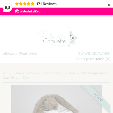
×
171
Reviews
9,8
Inloggen
Registreren
UW WINKELWAGEN
Geen producten
(0)
Home
>
Luiertaarten
>
Luiertaart Happy Horse Tuttle Konijn Richie
Clay bruin - Roze
OP=OP