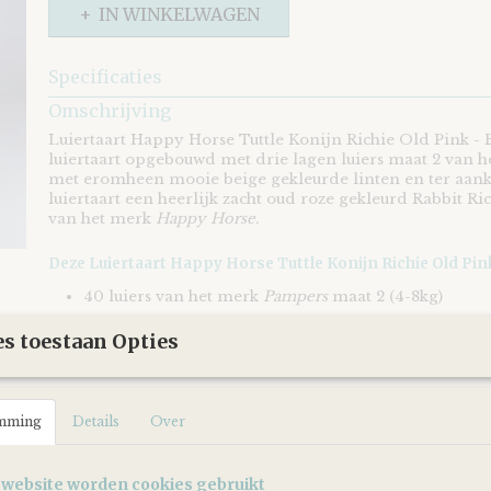
IN WINKELWAGEN
Specificaties
EAN code
8721073407696
Omschrijving
Luiertaart Happy Horse Tuttle Konijn Richie Old Pink -
luiertaart opgebouwd met drie lagen luiers maat 2 van 
met eromheen mooie beige gekleurde linten en ter aan
luiertaart een heerlijk zacht oud roze gekleurd Rabbit Ri
van het merk
Happy Horse.
Deze Luiertaart Happy Horse Tuttle Konijn Richie Old Pink
40 luiers van het merk
Pampers
maat 2 (4-8kg)
Een oud roze gekleurd tuttledoekje | knuffeldoekje R
s toestaan Opties
merk
"Happy Horse"
Happy Horse Tuttle Rabbit Richie, 25 cm.
mming
Details
Over
Dit mooie en super zachte knuffeldoekje van het bekende
het merk
Happy Horse
is een echte musthave!
Een heerlijk knuffelvriendje gemaakt van hoogwaardig 
 website worden cookies gebruikt