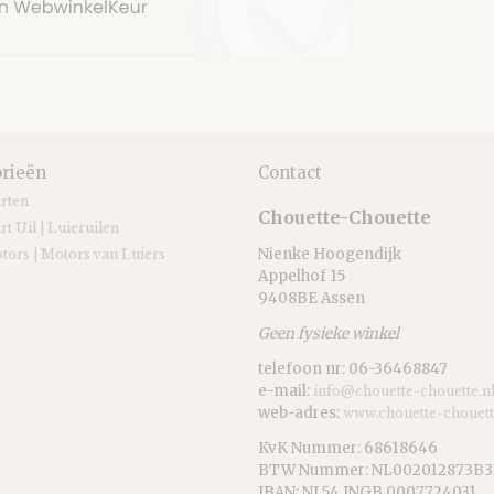
rieën
Contact
arten
Chouette-Chouette
rt Uil | Luieruilen
Nienke Hoogendijk
tors | Motors van Luiers
Appelhof 15
9408BE Assen
Geen fysieke winkel
telefoon nr: 06-36468847
e-mail:
info@chouette-chouette.n
web-adres:
www.chouette-chouett
KvK Nummer: 68618646
BTW Nummer: NL002012873B3
IBAN: NL54 INGB 0007724031