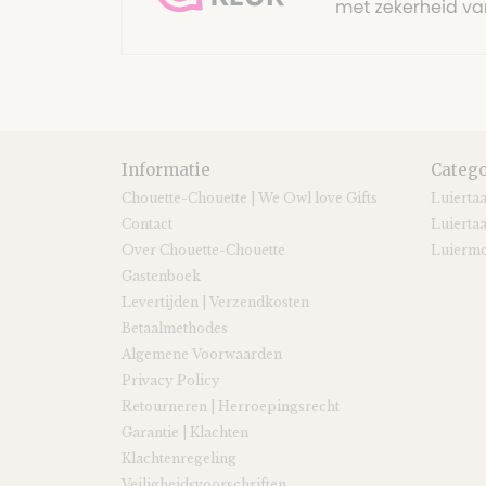
Informatie
Catego
Chouette-Chouette | We Owl love Gifts
Luierta
Contact
Luiertaa
Over Chouette-Chouette
Luiermo
Gastenboek
Levertijden | Verzendkosten
Betaalmethodes
Algemene Voorwaarden
Privacy Policy
Retourneren | Herroepingsrecht
Garantie | Klachten
Klachtenregeling
Veiligheidsvoorschriften