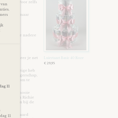
schikt is voor zelfs
 van
nties.
tners
super zacht, maar
n!
jk
° fijnwas
t
slabel en de nadere
st of wanneer je net
Luiertaart Basic 40 Roze
€ 29,95
ld Pink - Beige heb
r een zwangerschap,
en en leuk om te
dag 11
 doekje en mooie
ttle Konijn Richie
eau te geven bij de
e
st en uiteraard
dag 11