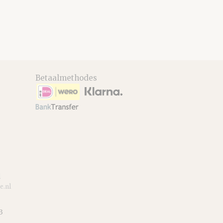
Betaalmethodes
l
e.nl
3