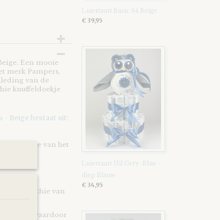
Luiertaart Basic 64 Beige
€ 39,95
 Beige. Een mooie
het merk Pampers,
kleding van de
chie knuffeldoekje
 - Beige bestaat uit:
abbit Richie van het
Luiertaart Uil Grey-Blue -
diep Blauw
€ 34,95
 konijn Richie van
materiaal waardoor