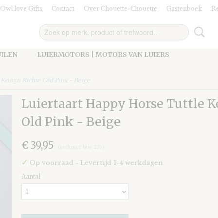
Owl love Gifts
Contact
Over Chouette-Chouette
Gastenboek
Re
UILEN
LUIERMOTORS | MOTORS VAN LUIERS
Konijn Richie Old Pink - Beige
Luiertaart Happy Horse Tuttle K
Old Pink - Beige
€ 39,95
(inclusief btw 21%)
✓
Op voorraad
- Levertijd 1-4 werkdagen
Aantal