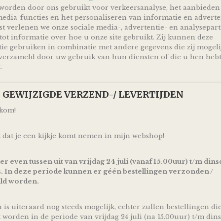
het super zacht en comfortabel aanvoelt en daardoor al ge
worden door ons gebruikt voor verkeersanalyse, het aanbieden
de allerkleinsten!
media-functies en het personaliseren van informatie en adverte
t verlenen we onze sociale media-, advertentie- en analysepar
Dit prachtige knuffeldoekje | tutteldoekje is niet alleen 
houdt ook nog eens makkelijk vast aan zijn oren of arme
tot informatie over hoe u onze site gebruikt. Zij kunnen deze
ie gebruiken in combinatie met andere gegevens die zij mogeli
Kan gewassen worden in de wasmachine op maximaal 30
erzameld door uw gebruik van hun diensten of die u hen heb
Raadpleeg voor gebruik en het wassen altijd eerst het wa
.
instructies.
p! GEWIJZIGDE VERZEND-/ LEVERTIJDEN
We Owl love Gifts!
Luiers zijn altijd van harte welkom met een baby op kom
lkom!
kersverse papa en mama geworden bent!
Met deze Luiertaart Happy Horse Tuttle Konijn Richie O
 dat je een kijkje komt nemen in mijn webshop!
je een super mooi en vooral bruikbaar kraamcadeau voo
babyshower of geboorte! Ontzettend handig om te krijg
geven!
 er even tussen uit van vrijdag 24 juli (vanaf 15.00uur) t/m dins
. In deze periode kunnen er géén bestellingen verzonden /
Door de mooie combinatie van een heerlijk zacht tuttle
ld worden.
beige gekleurde linten is deze Luiertaart Happy Horse Tu
Old Pink - Beige volgens traditie ideaal geschikt om cad
komst of geboorte van een meisje.
n is uiteraard nog steeds mogelijk, echter zullen bestellingen di
De luiertaart wordt op een kartonnen onderplaat geplaat
t worden in de periode van vrijdag 24 juli (na 15.00uur) t/m dins