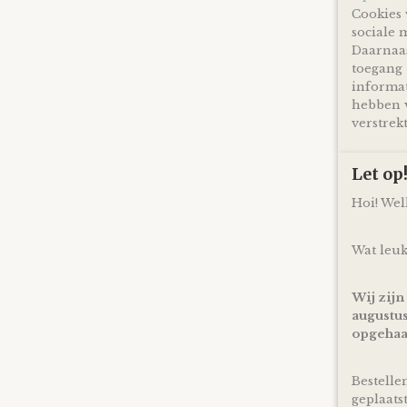
Cookies 
sociale 
Daarnaas
toegang 
informat
hebben v
verstrekt
Let o
Hoi! We
Wat leuk
Wij zijn
augustus
opgehaa
Bestelle
geplaats