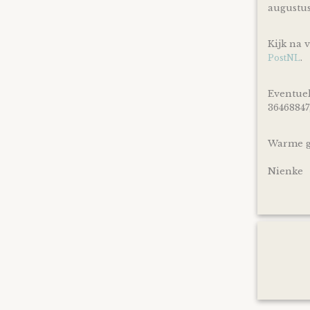
augustu
Kijk na 
.
PostNL
Eventuel
36468847
Warme gr
Nienke