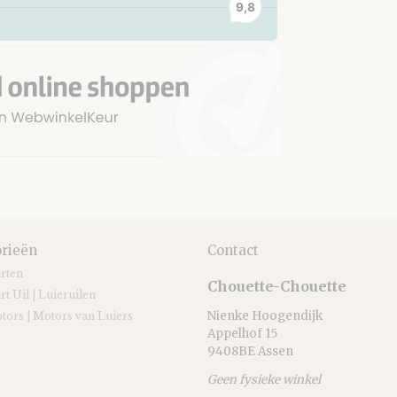
rieën
Contact
arten
Chouette-Chouette
rt Uil | Luieruilen
Nienke Hoogendijk
tors | Motors van Luiers
Appelhof 15
9408BE Assen
Geen fysieke winkel