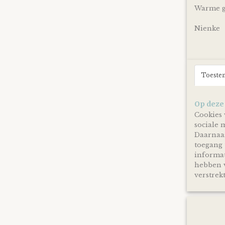
Warme gr
Nienke
Toeste
Op deze
Cookies 
sociale 
Daarnaas
toegang 
informat
hebben v
verstrekt