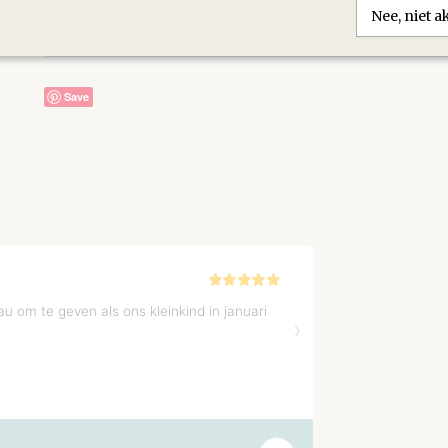
PostNL.
Nee, niet 
Reacties
Save