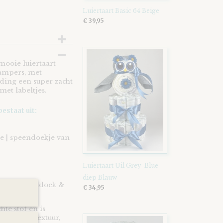
Luiertaart Basic 64 Beige
€ 39,95
mooie luiertaart
Pampers, met
ding een super zacht
et labeltjes.
estaat uit:
je | speendoekje van
Luiertaart Uil Grey-Blue -
diep Blauw
vens knuffeldoek &
€ 34,95
te stof en is
an kleur, textuur,