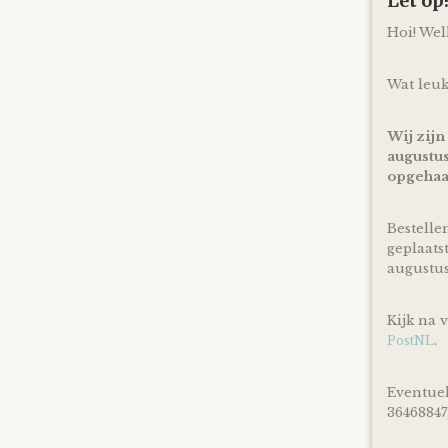
Let o
Hoi! We
Wat leuk
Wij zijn
augustus
opgehaa
Bestelle
geplaats
augustu
Kijk na 
.
PostNL
Eventuel
36468847