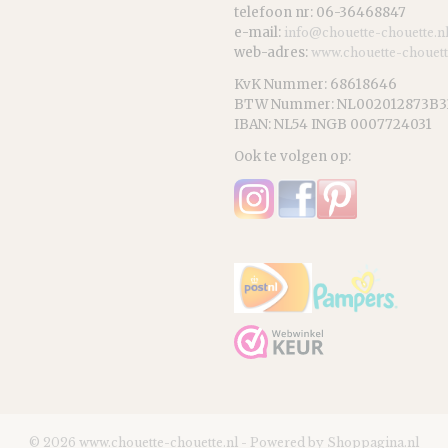
telefoon nr: 06-36468847
e-mail:
info@chouette-chouette.n
web-adres:
www.chouette-chouett
KvK Nummer: 68618646
BTW Nummer: NL002012873B3
IBAN: NL54 INGB 0007724031
Ook te volgen op:
© 2026 www.chouette-chouette.nl - Powered by Shoppagina.nl