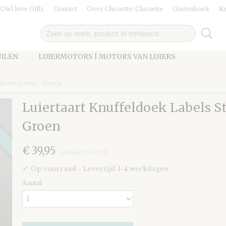
Owl love Gifts
Contact
Over Chouette-Chouette
Gastenboek
Re
UILEN
LUIERMOTORS | MOTORS VAN LUIERS
 Stone groen - Groen
Luiertaart Knuffeldoek Labels S
Groen
€ 39,95
(inclusief btw 21%)
✓
Op voorraad
- Levertijd 1-4 werkdagen
Aantal