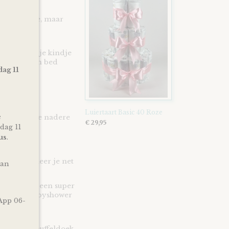
fel vriendje, maar
 kleine te
. Zo heeft je kindje
rugvinden in bed
dag 11
Luiertaart Basic 40 Roze
e
slabel en de nadere
€ 29,95
dag 11
us
.
st of wanneer je net
van
oen heb je een super
erschap, babyshower
App 06-
m te geven!
doekje |
iertaart Knuffeldoek