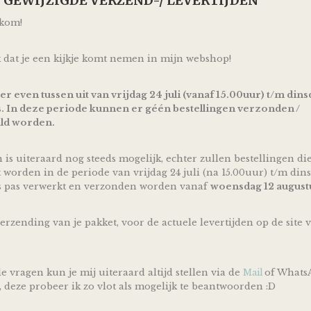
p! GEWIJZIGDE VERZEND-/ LEVERTIJDEN
vorm & dikte.
lkom!
Het doekje is voor je kindje niet alleen een heerlijk knuf
het helpt ook nog eens de motorische ontwikkeling van je
stimuleren.
 dat je een kijkje komt nemen in mijn webshop!
Aan het doekje kun je eventueel ook een speen bevestigen
een knuffelvriendje en kan het de speen makkelijker te
 er even tussen uit van vrijdag 24 juli (vanaf 15.00uur) t/m dins
bijvoorbeeld.
. In deze periode kunnen er géén bestellingen verzonden /
Afmetingen van het speendoekje zijn ca 24cm*24cm
ld worden.
Kan gewassen worden in de wasmachine op 30°
n is uiteraard nog steeds mogelijk, echter zullen bestellingen di
Raadpleeg voor gebruik en het wassen altijd eerst het wa
instructies.
t worden in de periode van vrijdag 24 juli (na 15.00uur) t/m dins
s pas verwerkt en verzonden worden vanaf
woensdag 12 august
We Owl love Gifts!
Luiers zijn altijd van harte welkom met een baby op kom
verzending van je pakket, voor de actuele levertijden op de site 
kersverse papa en mama geworden bent!
Met deze Luiertaart Knuffeldoek Labels Stone groen - Gr
mooi en vooral bruikbaar kraamcadeau voor een zwang
e vragen kun je mij uiteraard altijd stellen via de
of Whats
Mail
of geboorte! Ontzettend handig om te krijgen en leuk o
, deze probeer ik zo vlot als mogelijk te beantwoorden :D
Door de mooie combinatie van een heerlijk zacht knuffel
speendoekje en mooie groen gekleurde linten is deze Lu