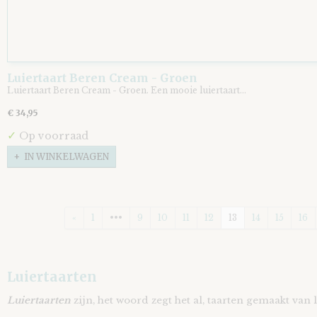
Luiertaart Beren Cream - Groen
Luiertaart Beren Cream - Groen. Een mooie luiertaart…
€ 34,95
✓
Op voorraad
IN WINKELWAGEN
«
1
•••
9
10
11
12
13
14
15
16
Luiertaarten
Luiertaarten
zijn, het woord zegt het al, taarten gemaakt van l