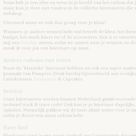
Soms heb je een idee en wens in je hoofd van het cadeau dat 
maar kan je deze niet vinden in de collectie luiertaarten die
webshop.
Uiteraard staan we ook dan graag voor je klaar!
Wanneer je andere wensen hebt wat betreft de kleur, het thema
budget, het merk luiers en/of de accessoires, dan is er ontzett
mij een
sturen, zodat we samen naar je wensen en d
berichtje
maak ik voor jou een luiertaart op maat.
Andere cadeaus van luiers
Naast de "klassieke" luiertaart hebben we ook een super aanb
gemaakt van Pampers. Denk hierbij bijvoorbeeld aan vrolijk
Luierkransen,
& Cupcakes.
Deugnietjes
Service
Onze luiertaarten worden binnen Nederland
gratis
verzonden
inclusief track & trace code! Ook kan je je luiertaart dagelijks
ophalen. Natuurlijk pakken wij de taart altijd netjes voor je in
zodat je direct een mooi cadeau hebt.
Have fun!
Hierboven vind je een mooi aanbod aan Luiertaarten die vee