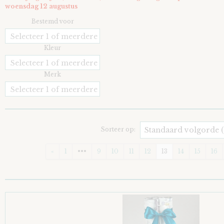
woensdag 12 augustus
Bestemd voor
Selecteer 1 of meerdere
opties
Kleur
Selecteer 1 of meerdere
opties
Merk
Selecteer 1 of meerdere
opties
Sorteer op:
«
1
•••
9
10
11
12
13
14
15
16