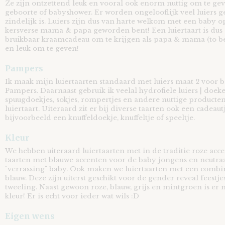
Ze zijn ontzettend leuk en vooral ook enorm nuttig om te ge
geboorte of babyshower. Er worden ongelooflijk veel luiers ge
zindelijk is. Luiers zijn dus van harte welkom met een baby 
kersverse mama & papa geworden bent! Een luiertaart is dus
bruikbaar kraamcadeau om te krijgen als papa & mama (to b
en leuk om te geven!
Pampers
Ik maak mijn luiertaarten standaard met luiers maat 2 voor 
Pampers. Daarnaast gebruik ik veelal hydrofiele luiers | doe
spuugdoekjes, sokjes, rompertjes en andere nuttige producte
luiertaart. Uiteraard zit er bij diverse taarten ook een cadeaut
bijvoorbeeld een knuffeldoekje, knuffeltje of speeltje.
Kleur
We hebben uiteraard luiertaarten met in de traditie roze acc
taarten met blauwe accenten voor de baby jongens en neutraa
"verrassing" baby. Ook maken we luiertaarten met een combin
blauw. Deze zijn uiterst geschikt voor de gender reveal feestj
tweeling. Naast gewoon roze, blauw, grijs en mintgroen is er
kleur! Er is echt voor ieder wat wils :D
Eigen wens