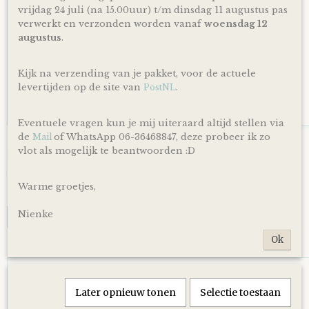
vrijdag 24 juli (na 15.00uur) t/m dinsdag 11 augustus pas
verwerkt en verzonden worden vanaf
woensdag 12
augustus
.
Kijk na verzending van je pakket, voor de actuele
levertijden op de site van
.
PostNL
Eventuele vragen kun je mij uiteraard altijd stellen via
de
of WhatsApp 06-36468847, deze probeer ik zo
Mail
Luiertaart Beren Stone groen - Koper
vlot als mogelijk te beantwoorden :D
Luiertaart Beren Stone groen - Koper. Een mooie luiertaart…
€ 34,95
Warme groetjes,
✓
Op voorraad
Nienke
IN WINKELWAGEN
Ok
Later opnieuw tonen
Selectie toestaan