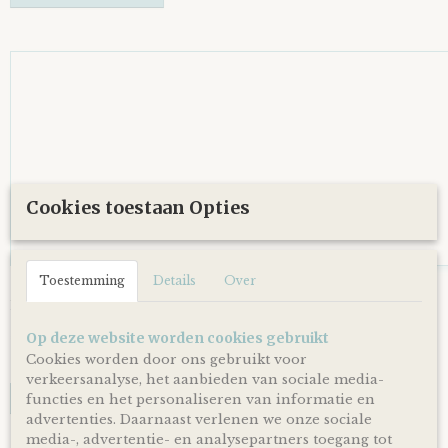
Cookies toestaan Opties
Toestemming
Details
Over
Luiertaart Beren clay Bruin - Petrol
Luiertaart Beren clay Bruin - Petrol. Een mooie luiertaart…
Op deze website worden cookies gebruikt
€ 34,95
Cookies worden door ons gebruikt voor
✓
Op voorraad
verkeersanalyse, het aanbieden van sociale media-
IN WINKELWAGEN
functies en het personaliseren van informatie en
advertenties. Daarnaast verlenen we onze sociale
media-, advertentie- en analysepartners toegang tot