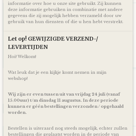
informatie over hoe u onze site gebruikt. Zij kunnen
deze informatie gebruiken in combinatie met andere
gegevens die zij mogelijk hebben verzameld door uw
gebruik van hun diensten of die u hen hebt verstrekt.
Let op! GEWIJZIGDE VERZEND-/
LEVERTIJDEN
Hoi! Welkom!
Wat leuk dat je een kijkje komt nemen in mijn
Luiertaart Beren Aqua blauw - Petrol
webshop!
Luiertaart Beren Aqua blauw - Petrol. Een mooie luiertaart…
€ 34,95
Wij zijn er even tussen uit van vrijdag 24 juli (vanaf
✓
Op voorraad
15.00uur) t/m dinsdag 11 augustus. In deze periode
kunnen er géén bestellingen verzonden / opgehaald
IN WINKELWAGEN
worden.
Bestellen is uiteraard nog steeds mogelijk, echter zullen
bestellingen die geplaatst worden in de periode van